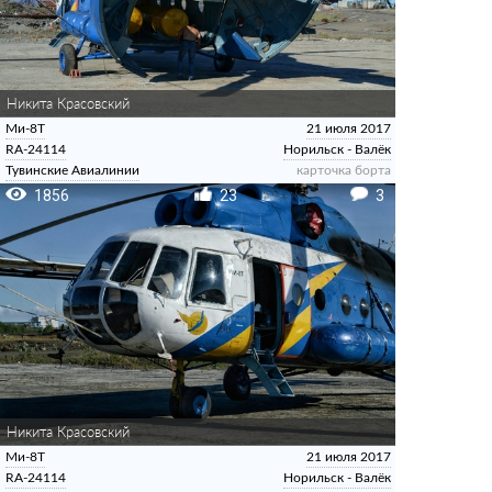
Никита Красовский
Ми-8Т
21 июля 2017
RA-24114
Норильск - Валёк
Тувинские Авиалинии
карточка борта
1856
23
3
Никита Красовский
Ми-8Т
21 июля 2017
RA-24114
Норильск - Валёк