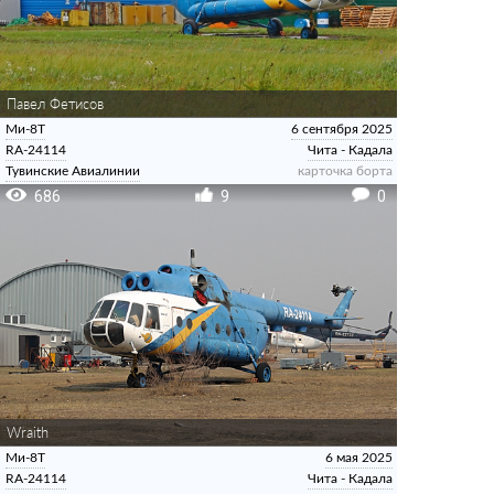
Павел Фетисов
Ми-8Т
6 сентября 2025
RA-24114
Чита - Кадала
Тувинские Авиалинии
карточка борта
686
9
0
Wraith
Ми-8Т
6 мая 2025
RA-24114
Чита - Кадала