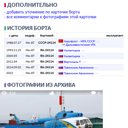
ДОПОЛНИТЕЛЬНО
· добавить уточнение по карточке борта
· все комментарии к фотографиям этой карточки
ИСТОРИЯ БОРТА
с даты:
модиф.:
бортовой:
эксплуатант:
Аэрофлот - МГА СССР
(
su
)
1988.07.27
Ми-8Т
СССР-24114
→
Дальневосточное УГА
1993.11.25
Ми-8Т
RA-24114
Халактырка
(
ru
)
2004.05
Ми-8Т
RA-24114
Халактырка
(
ru
)
2011.04
Ми-8Т
RA-24114
Вертикаль-Т
(
ru
)
2014.09.02
Ми-8Т
RA-24114
Тувинские Авиалинии
(
ru
)
2022
Ми-8Т
RA-24114
Тувинские Авиалинии
(
ru
)
ФОТОГРАФИИ ИЗ АРХИВА
434
10
0