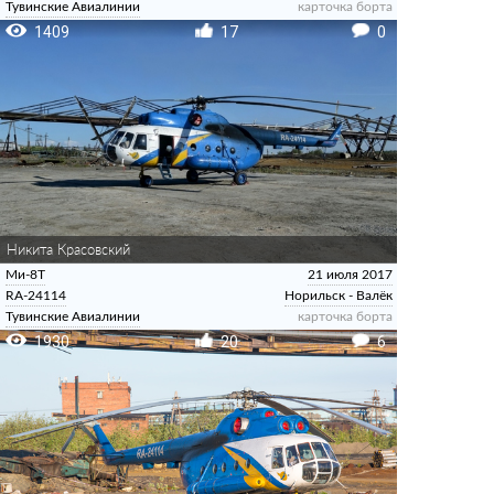
Тувинские Авиалинии
карточка борта
1409
17
0
Никита Красовский
Ми-8Т
21 июля 2017
RA-24114
Норильск - Валёк
Тувинские Авиалинии
карточка борта
1930
20
6