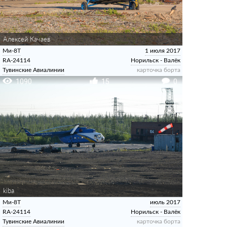
Алексей Качаев
Ми-8Т
1 июля 2017
RA-24114
Норильск - Валёк
Тувинские Авиалинии
карточка борта
1090
15
0
kiba
Ми-8Т
июль 2017
RA-24114
Норильск - Валёк
Тувинские Авиалинии
карточка борта