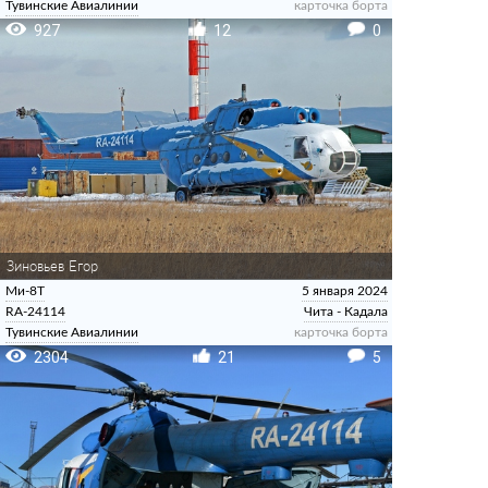
Тувинские Авиалинии
карточка борта
927
12
0
Зиновьев Егор
Ми-8Т
5 января 2024
RA-24114
Чита - Кадала
Тувинские Авиалинии
карточка борта
2304
21
5