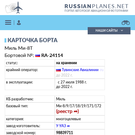
PLANES.NET
RUSSIAN
ПОРТАЛ АВТОРСКОЙ АВИАЦИОННОЙ ФОТОГРАФИИ
НАШИ САЙТЫ
КАРТОЧКА БОРТА
Поиск фотографий
Миль Ми-8Т
Поиск в реестре
Кратко
Подробно
Бортовой №:
RA-24114
ВОЙТИ
статус:
на хранении
крайний оператор:
Тувинские Авиалинии
(
ru
)
до 2022 г.
в эксплуатации:
с 27 июля 1988 г.
до 2022 г.
КБ разработчик:
Миль
базовый тип:
Ми-8/9/17/18/19/171/172
(реестр ➦)
ЗАРЕГИСТРИРОВАТЬСЯ
категория:
многоцелевые
завод-изготовитель:
У-УАЗ ➦
заводской номер:
98839711