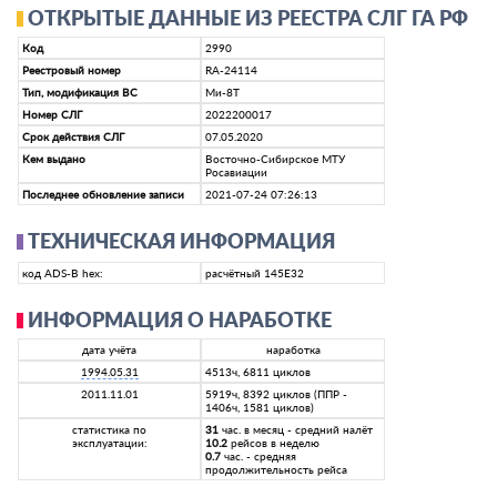
ОТКРЫТЫЕ ДАННЫЕ ИЗ РЕЕСТРА СЛГ ГА РФ
Код
2990
Реестровый номер
RA-24114
Тип, модификация ВС
Ми-8Т
Номер СЛГ
2022200017
Срок действия СЛГ
07.05.2020
Кем выдано
Восточно-Сибирское МТУ
Росавиации
Последнее обновление записи
2021-07-24 07:26:13
ТЕХНИЧЕСКАЯ ИНФОРМАЦИЯ
код ADS-B hex:
расчётный 145E32
ИНФОРМАЦИЯ О НАРАБОТКЕ
дата учёта
наработка
1994.05.31
4513ч, 6811 циклов
2011.11.01
5919ч, 8392 циклов (ППР -
1406ч, 1581 циклов)
статистика по
31
час. в месяц - средний налёт
эксплуатации:
10.2
рейсов в неделю
0.7
час. - средняя
продолжительность рейса