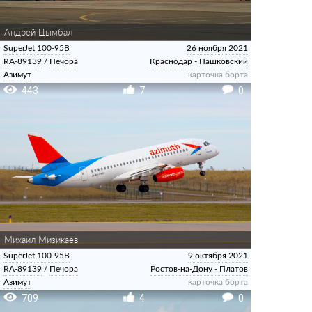
Андрей Цымбал
SuperJet 100-95B
26 ноября 2021
RA-89139
/
Печора
Краснодар - Пашковский
Азимут
карточка борта
443
7
0
Михаил Мизикаев
SuperJet 100-95B
9 октября 2021
RA-89139
/
Печора
Ростов-на-Дону - Платов
Азимут
карточка борта
709
4
0