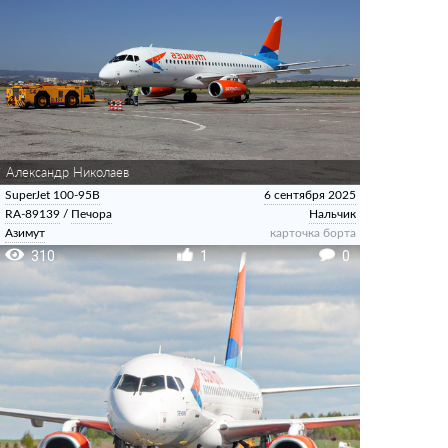
Александр Николаев
SuperJet 100-95B
6 сентября 2025
RA-89139
/
Печора
Нальчик
Азимут
карточка борта
310
1
0