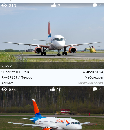
313
2
0
chovo
SuperJet 100-95B
6 июля 2024
RA-89139
/
Печора
Чебоксары
Азимут
карточка борта
534
10
0