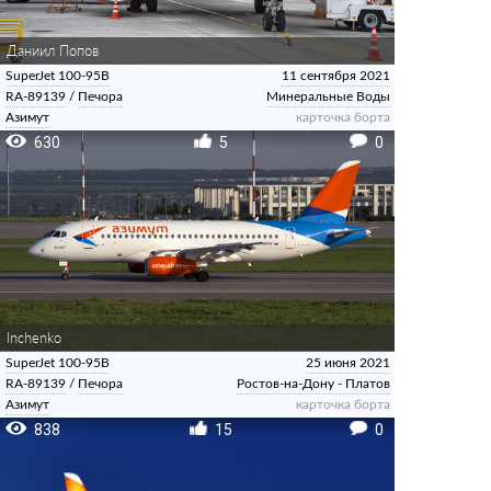
Даниил Попов
SuperJet 100-95B
11 сентября 2021
RA-89139
/
Печора
Минеральные Воды
Азимут
карточка борта
630
5
0
Inchenko
SuperJet 100-95B
25 июня 2021
RA-89139
/
Печора
Ростов-на-Дону - Платов
Азимут
карточка борта
838
15
0