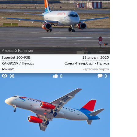
Алексей Калинин
SuperJet 100-95B
13 апреля 2025
RA-89139
/
Печора
Санкт-Петербург - Пулково
Азимут
карточка борта
98
0
0