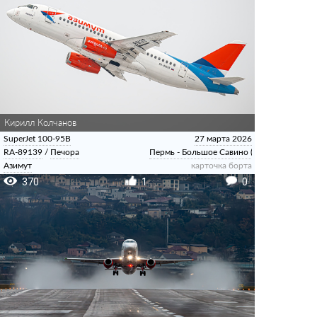
Кирилл Колчанов
SuperJet 100-95B
27 марта 2026
RA-89139
/
Печора
Пермь - Большое Савино (Сокол)
Азимут
карточка борта
370
1
0