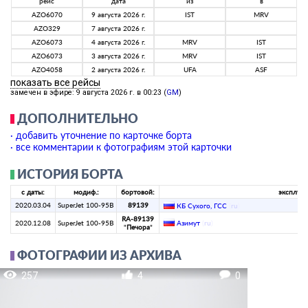
рейс
дата
из
в
AZO6070
9 августа 2026 г.
IST
MRV
AZO329
7 августа 2026 г.
AZO6073
4 августа 2026 г.
MRV
IST
AZO6073
3 августа 2026 г.
MRV
IST
AZO4058
2 августа 2026 г.
UFA
ASF
показать все рейсы
замечен в эфире: 9 августа 2026 г. в 00:23 (
GM
)
ДОПОЛНИТЕЛЬНО
· добавить уточнение по карточке борта
· все комментарии к фотографиям этой карточки
ИСТОРИЯ БОРТА
с даты:
модиф.:
бортовой:
эксплуат
2020.03.04
SuperJet 100-95B
89139
КБ Сухого, ГСС
(
ru
)
RA-89139
2020.12.08
SuperJet 100-95B
Азимут
(
ru
)
"
Печора
"
ФОТОГРАФИИ ИЗ АРХИВА
257
4
0