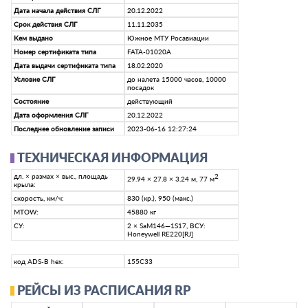
Дата начала действия СЛГ
20.12.2022
Срок действия СЛГ
11.11.2035
Кем выдано
Южное МТУ Росавиации
Номер сертификата типа
FATA-01020A
Дата выдачи сертификата типа
18.02.2020
Условие СЛГ
до налета 15000 часов, 10000
посадок
Состояние
действующий
Дата оформления СЛГ
20.12.2022
Последнее обновление записи
2023-06-16 12:27:24
ТЕХНИЧЕСКАЯ ИНФОРМАЦИЯ
дл. × размах × выс., площадь
2
29.94 × 27.8 × 3.24 м, 77 м
крыла:
скорость, км/ч:
830 (кр.), 950 (макс.)
MTOW:
45880 кг
СУ:
2 × SaM146—1S17, ВСУ:
Honeywell RE220[RJ]
код ADS-B hex:
155C33
РЕЙСЫ ИЗ РАСПИСАНИЯ RP