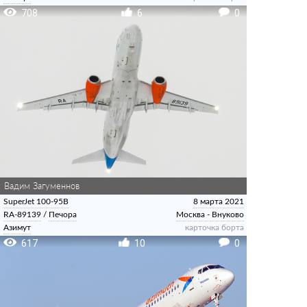
708
6
0
Вадим Загуменнов
SuperJet 100-95B
8 марта 2021
RA-89139
/
Печора
Москва - Внуково
Азимут
карточка борта
617
10
0