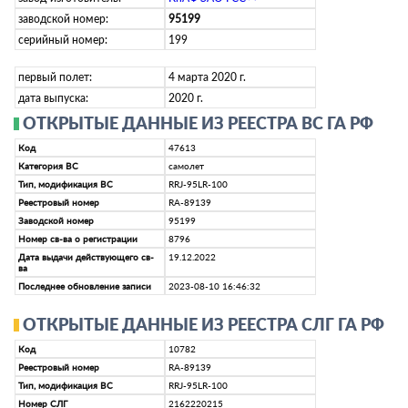
заводской номер:
95199
серийный номер:
199
первый полет:
4 марта 2020 г.
дата выпуска:
2020 г.
ОТКРЫТЫЕ ДАННЫЕ ИЗ РЕЕСТРА ВС ГА РФ
Код
47613
Категория ВС
самолет
Тип, модификация ВС
RRJ-95LR-100
Реестровый номер
RA-89139
Заводской номер
95199
Номер св-ва о регистрации
8796
Дата выдачи действующего св-
19.12.2022
ва
Последнее обновление записи
2023-08-10 16:46:32
ОТКРЫТЫЕ ДАННЫЕ ИЗ РЕЕСТРА СЛГ ГА РФ
Код
10782
Реестровый номер
RA-89139
Тип, модификация ВС
RRJ-95LR-100
Номер СЛГ
2162220215