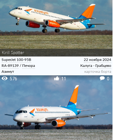
Kirill Spotter
SuperJet 100-95B
22 ноября 2024
RA-89139
/
Печора
Калуга - Грабцево
Азимут
карточка борта
576
11
0