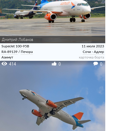
Дмитрий Лобанов
SuperJet 100-95B
11 июля 2023
RA-89139
/
Печора
Сочи - Адлер
Азимут
карточка борта
414
0
0