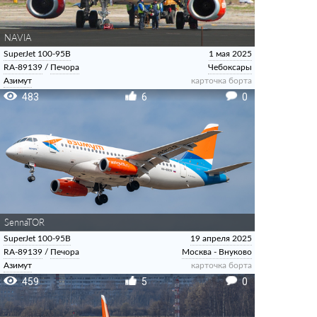
NAVIA
SuperJet 100-95B
1 мая 2025
RA-89139
/
Печора
Чебоксары
Азимут
карточка борта
483
6
0
SennaTOR
SuperJet 100-95B
19 апреля 2025
RA-89139
/
Печора
Москва - Внуково
Азимут
карточка борта
459
5
0