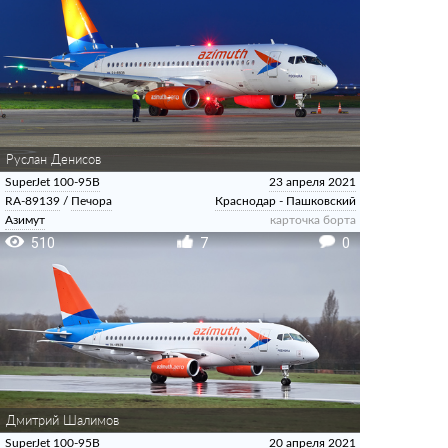
Руслан Денисов
SuperJet 100-95B
23 апреля 2021
RA-89139
/
Печора
Краснодар - Пашковский
Азимут
карточка борта
510
7
0
Дмитрий Шалимов
SuperJet 100-95B
20 апреля 2021