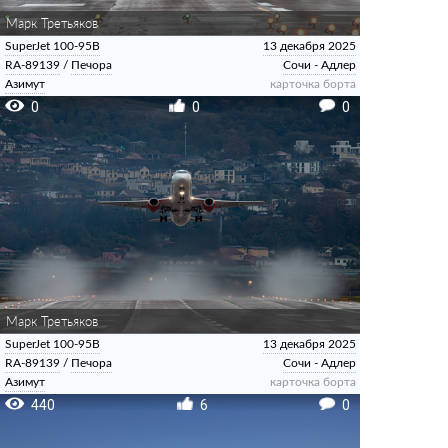
Марк Третьяков
SuperJet 100-95B
13 декабря 2025
RA-89139
/
Печора
Сочи - Адлер
Азимут
карточка борта
0
0
0
Марк Третьяков
SuperJet 100-95B
13 декабря 2025
RA-89139
/
Печора
Сочи - Адлер
Азимут
карточка борта
440
6
0