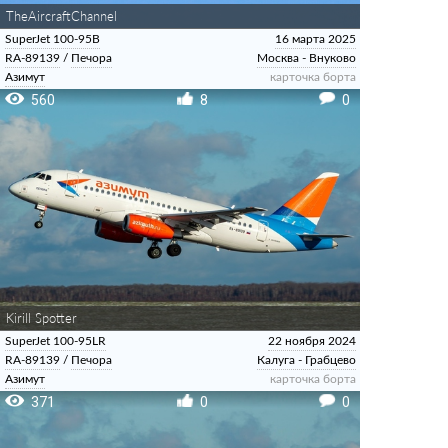
TheAircraftChannel
SuperJet 100-95B
16 марта 2025
RA-89139
/
Печора
Москва - Внуково
Азимут
карточка борта
560
8
0
Kirill Spotter
SuperJet 100-95LR
22 ноября 2024
RA-89139
/
Печора
Калуга - Грабцево
Азимут
карточка борта
371
0
0