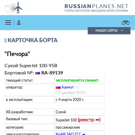
PLANES.NET
RUSSIAN
ПОРТАЛ АВТОРСКОЙ АВИАЦИОННОЙ ФОТОГРАФИИ
НАШИ САЙТЫ
КАРТОЧКА БОРТА
Поиск фотографий
Поиск в реестре
"Печора"
Кратко
Подробно
ВОЙТИ
Сухой SuperJet 100-95B
Бортовой №:
RA-89139
текущий статус:
эксплуатируется (лизинг)
оператор:
Азимут
(
ru
)
с 8 декабря 2020 г.
в эксплуатации:
с 4 марта 2020 г.
ЗАРЕГИСТРИРОВАТЬСЯ
КБ разработчик:
Сухой
базовый тип:
(реестр ➦)
SuperJet-100
категория:
пассажирские
завод-изготовитель:
КнАФ ЗАО ГСС ➦