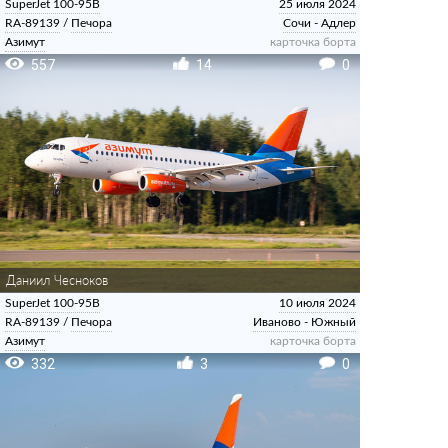
SuperJet 100-95B
25 июля 2024
RA-89139
/
Печора
Сочи - Адлер
Азимут
карточка борта
557
14
0
Даниил Чесноков
SuperJet 100-95B
10 июля 2024
RA-89139
/
Печора
Иваново - Южный
Азимут
карточка борта
332
3
0