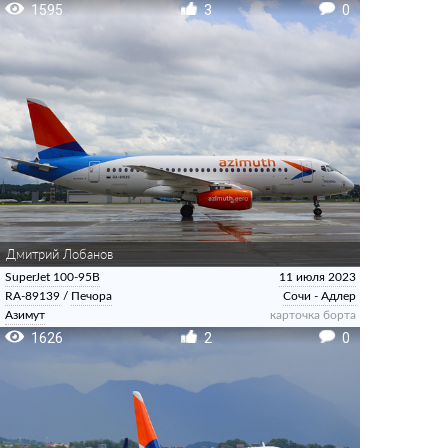
1595
3
0
Дмитрий Лобанов
SuperJet 100-95B
11 июля 2023
RA-89139
/
Печора
Сочи - Адлер
Азимут
карточка борта
1626
2
0