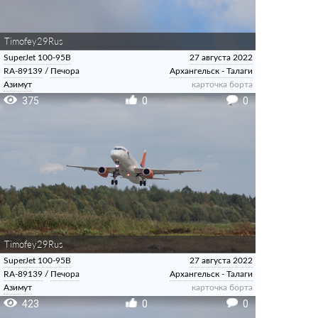
Timofey29Rus
SuperJet 100-95B
27 августа 2022
RA-89139
/
Печора
Архангельск - Талаги
Азимут
карточка борта
375
0
0
Timofey29Rus
SuperJet 100-95B
27 августа 2022
RA-89139
/
Печора
Архангельск - Талаги
Азимут
карточка борта
423
0
0