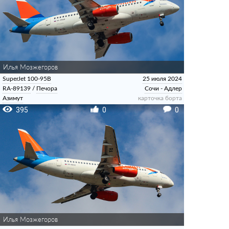
Илья Мозжегоров
SuperJet 100-95B
25 июля 2024
RA-89139
/
Печора
Сочи - Адлер
Азимут
карточка борта
395
0
0
Илья Мозжегоров