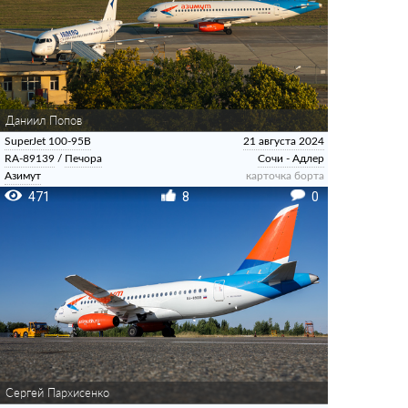
Даниил Попов
SuperJet 100-95B
21 августа 2024
RA-89139
/
Печора
Сочи - Адлер
Азимут
карточка борта
471
8
0
Сергей Пархисенко