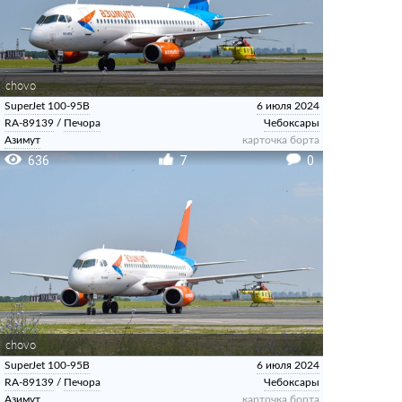
chovo
SuperJet 100-95B
6 июля 2024
RA-89139
/
Печора
Чебоксары
Азимут
карточка борта
636
7
0
chovo
SuperJet 100-95B
6 июля 2024
RA-89139
/
Печора
Чебоксары
Азимут
карточка борта