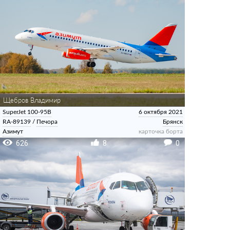
Щебров Владимир
SuperJet 100-95B
6 октября 2021
RA-89139
/
Печора
Брянск
Азимут
карточка борта
626
8
0