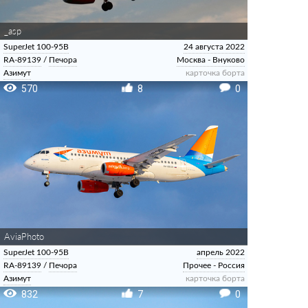
_asp
SuperJet 100-95B
24 августа 2022
RA-89139
/
Печора
Москва - Внуково
Азимут
карточка борта
570
8
0
AviaPhoto
SuperJet 100-95B
апрель 2022
RA-89139
/
Печора
Прочее - Россия
Азимут
карточка борта
832
7
0