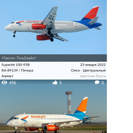
Максим Гольбрайхт
SuperJet 100-95B
23 января 2022
RA-89139
/
Печора
Омск - Центральный
Азимут
карточка борта
496
5
0