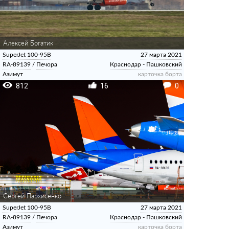
Алексей Богатик
SuperJet 100-95B
27 марта 2021
RA-89139
/
Печора
Краснодар - Пашковский
Азимут
карточка борта
812
16
0
Сергей Пархисенко
SuperJet 100-95B
27 марта 2021
RA-89139
/
Печора
Краснодар - Пашковский
Азимут
карточка борта