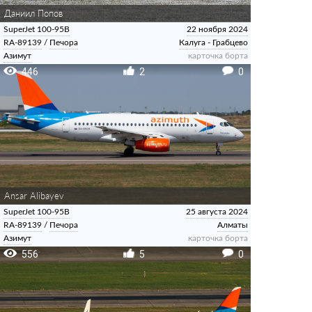
Даниил Попов
SuperJet 100-95B
22 ноября 2024
RA-89139
/
Печора
Калуга - Грабцево
Азимут
карточка борта
446
2
0
Ansar Alibayev
SuperJet 100-95B
25 августа 2024
RA-89139
/
Печора
Алматы
Азимут
карточка борта
556
5
0