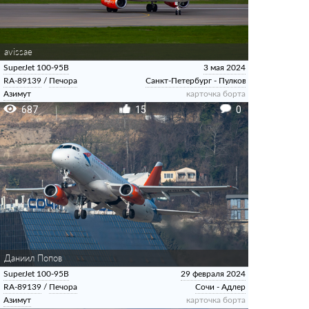
avissae
SuperJet 100-95B
3 мая 2024
RA-89139
/
Печора
Санкт-Петербург - Пулково
Азимут
карточка борта
687
15
0
Даниил Попов
SuperJet 100-95B
29 февраля 2024
RA-89139
/
Печора
Сочи - Адлер
Азимут
карточка борта