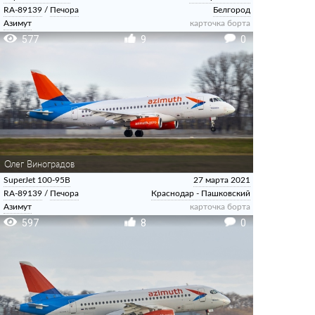
RA-89139
/
Печора
Белгород
Азимут
карточка борта
577
9
0
Олег Виноградов
SuperJet 100-95B
27 марта 2021
RA-89139
/
Печора
Краснодар - Пашковский
Азимут
карточка борта
597
8
0