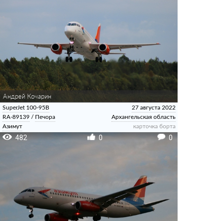
Андрей Кочарин
SuperJet 100-95B
27 августа 2022
RA-89139
/
Печора
Архангельская область
Азимут
карточка борта
482
0
0