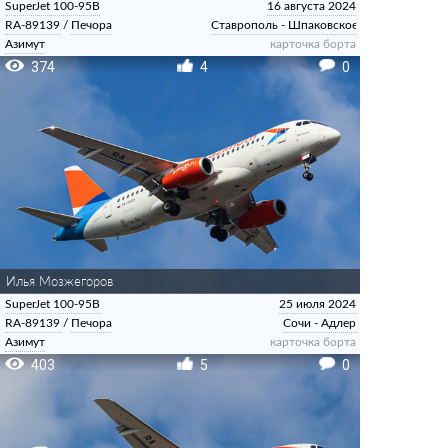
SuperJet 100-95B
16 августа 2024
RA-89139
/
Печора
Ставрополь - Шпаковское
Азимут
карточка борта
374
4
0
Илья Мозжегоров
SuperJet 100-95B
25 июля 2024
RA-89139
/
Печора
Сочи - Адлер
Азимут
карточка борта
403
5
0