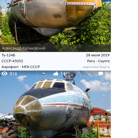
Александр Калиновский
Ту-124Б
28 июля 2019
СССР-45052
Рига - Скулте
Аэрофлот - МГА СССР
карточка борта
914
14
0