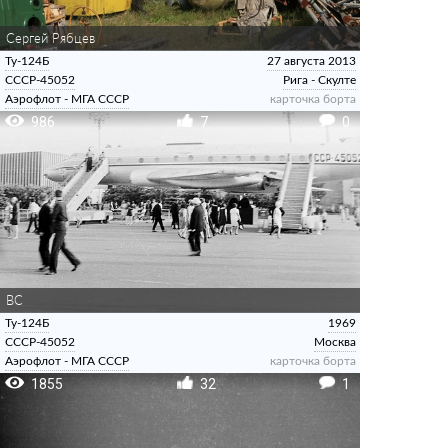
Сергей Рябцев
Ту-124Б
27 августа 2013
СССР-45052
Рига - Скулте
Аэрофлот - МГА СССР
карточка борта
986
7
0
ВС
Ту-124Б
1969
СССР-45052
Москва
Аэрофлот - МГА СССР
карточка борта
1855
32
1