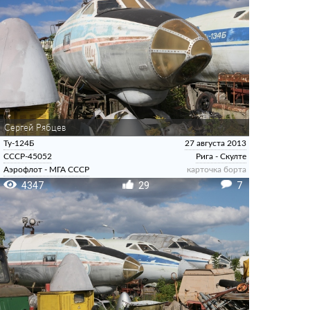
Сергей Рябцев
Ту-124Б
27 августа 2013
СССР-45052
Рига - Скулте
Аэрофлот - МГА СССР
карточка борта
4347
29
7