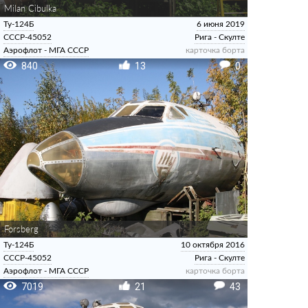
Milan Cibulka
Ту-124Б
6 июня 2019
СССР-45052
Рига - Скулте
Аэрофлот - МГА СССР
карточка борта
840
13
0
Forsberg
Ту-124Б
10 октября 2016
СССР-45052
Рига - Скулте
Аэрофлот - МГА СССР
карточка борта
7019
21
43