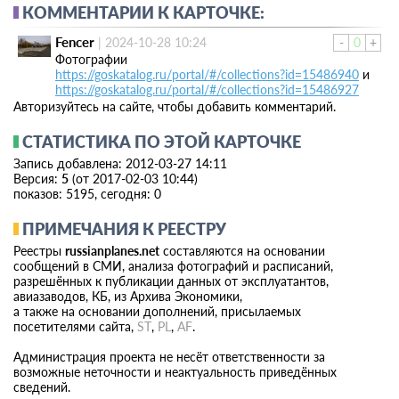
КОММЕНТАРИИ К КАРТОЧКЕ:
Fencer
|
2024-10-28 10:24
-
0
+
Фотографии
https://goskatalog.ru/portal/#/collections?id=15486940
и
https://goskatalog.ru/portal/#/collections?id=15486927
Авторизуйтесь на сайте, чтобы добавить комментарий.
СТАТИСТИКА ПО ЭТОЙ КАРТОЧКЕ
Запись добавлена: 2012-03-27 14:11
Версия:
5
(от 2017-02-03 10:44)
показов: 5195, сегодня: 0
ПРИМЕЧАНИЯ К РЕЕСТРУ
Реестры
russianplanes.net
составляются на основании
сообщений в СМИ, анализа фотографий и расписаний,
разрешённых к публикации данных от эксплуатантов,
авиазаводов, КБ, из Архива Экономики,
а также на основании дополнений, присылаемых
посетителями сайта,
ST
,
PL
,
AF
.
Администрация проекта не несёт ответственности за
возможные неточности и неактуальность приведённых
сведений.