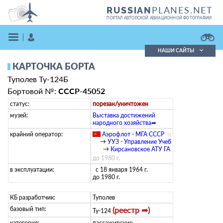
PLANES.NET
RUSSIAN
ПОРТАЛ АВТОРСКОЙ АВИАЦИОННОЙ ФОТОГРАФИИ
НАШИ САЙТЫ
КАРТОЧКА БОРТА
Поиск фотографий
Туполев Ту-124Б
Поиск в реестре
Кратко
Подробно
Бортовой №:
СССР-45052
ВОЙТИ
статус:
порезан/уничтожен
музей:
Выставка достижений
народного хозяйства➦
крайний оператор:
Аэрофлот - МГА СССР
(
su
)
→
УУЗ - Управление Учебных Заведений
→
Кирсановское АТУ ГА
до 1980 г.
в эксплуатации:
с 18 января 1964 г.
до 1980 г.
ЗАРЕГИСТРИРОВАТЬСЯ
КБ разработчик:
Туполев
базовый тип:
(реестр ➦)
Ту-124
категория:
пассажирские