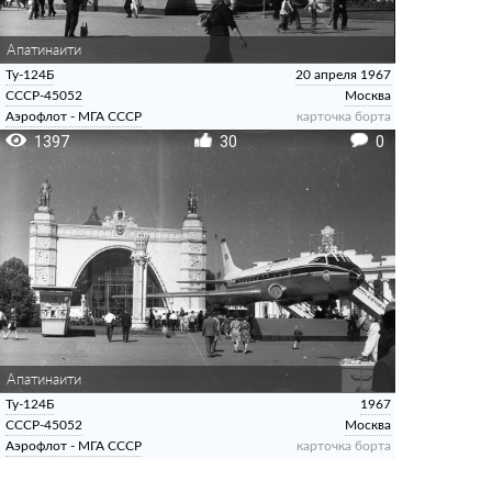
Апатинаити
Ту-124Б
20 апреля 1967
СССР-45052
Москва
Аэрофлот - МГА СССР
карточка борта
1397
30
0
Апатинаити
Ту-124Б
1967
СССР-45052
Москва
Аэрофлот - МГА СССР
карточка борта