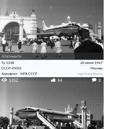
Апатинаити
Ту-124Б
20 июля 1967
СССР-45052
Москва
Аэрофлот - МГА СССР
карточка борта
5352
64
3