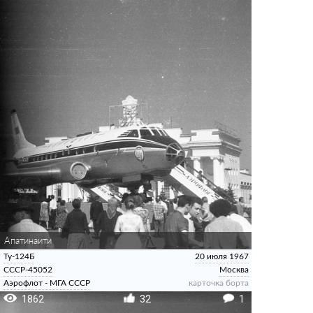
Апатинаити
Ту-124Б
20 июля 1967
СССР-45052
Москва
Аэрофлот - МГА СССР
карточка борта
1862
32
1