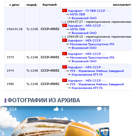
с даты:
модиф.:
бортовой:
эксплуатант:
Аэрофлот - ГУ ГВФ СССР
(
su
)
→
МУТА ГВФ
→
Внуковский ОАО
— с 1964.07.27 - переподчинение, переименование
Аэрофлот - МГА СССР
(
su
)
1964.01.18
Ту-124Б
СССР-45052
→
МУТА ГВФ
→
Внуковский ОАО
— с 1964.09.15 - переподчинение, переименование
Аэрофлот - МГА СССР
(
su
)
→
Московское Транспортное УГА
→
Внуковский ОАО
Аэрофлот - МГА СССР
(
su
)
1973
Ту-124Б
СССР-45052
→
Московское Транспортное УГА
→
Внуковский ОАО
Аэрофлот - МГА СССР
(
su
)
1974
Ту-124Б
СССР-45052
→
УУЗ - Управление Учебных Заведений
→
Кирсановское АТУ ГА
Аэрофлот - МГА СССР
(
su
)
1980
Ту-124Б
СССР-45052
→
УУЗ - Управление Учебных Заведений
→
Кирсановское АТУ ГА
ФОТОГРАФИИ ИЗ АРХИВА
654
4
0