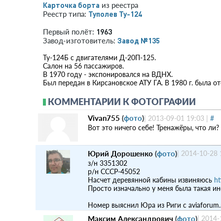
Карточка борта
из реестра
Туполев Ту-124
Реестр типа:
1963
Первый полёт:
Завод №135
Завод-изготовитель:
Ту-124Б с двигателями Д-20П-125.
Салон на 56 пассажиров.
В 1970 году - экспонировался на ВДНХ.
Был передан в Кирсановское АТУ ГА. В 1980 г. была о
КОММЕНТАРИИ К ФОТОГРАФИИ
Vivan755
(
фото
)
|
2013-09-01 19:03
|
#
Вот это ничего себе! Тренажёры, что ли?
Юрий Дорошенко
(
фото
)
|
2014-10-28 
з/н 3351302
р/н СССР-45052
Насчет деревянной кабины извиняюсь
ht
Просто изначально у меня была такая и
Номер выяснил Юра из Риги с aviaforum.
Максим Александрович
(
фото
)
|
2014-