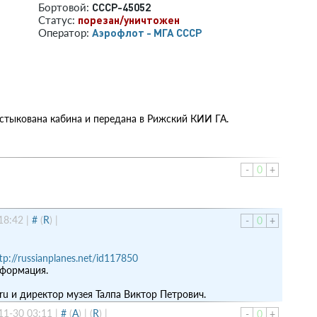
СССР-45052
Бортовой:
порезан/уничтожен
Статус:
Аэрофлот - МГА СССР
Оператор:
тстыкована кабина и передана в Рижский КИИ ГА.
-
0
+
18:42
|
#
(
R
)
|
-
0
+
tp://russianplanes.net/id117850
нформация.
ru и директор музея Талпа Виктор Петрович.
11-30 03:11
|
#
(
A
)
|
(
R
)
|
-
0
+