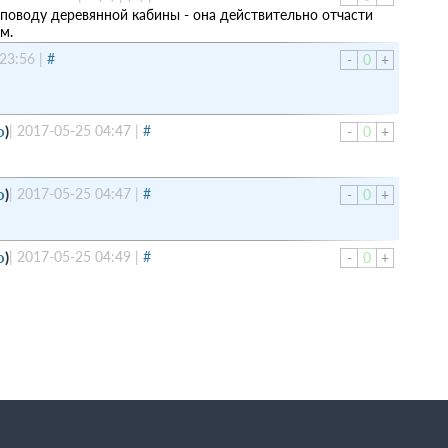
 поводу деревянной кабины - она действительно отчасти
м.
23:56
|
#
-
0
+
о
)
|
2017-05-25 04:47
|
#
-
0
+
о
)
|
2017-05-25 04:47
|
#
-
0
+
о
)
|
2017-05-25 04:49
|
#
-
0
+