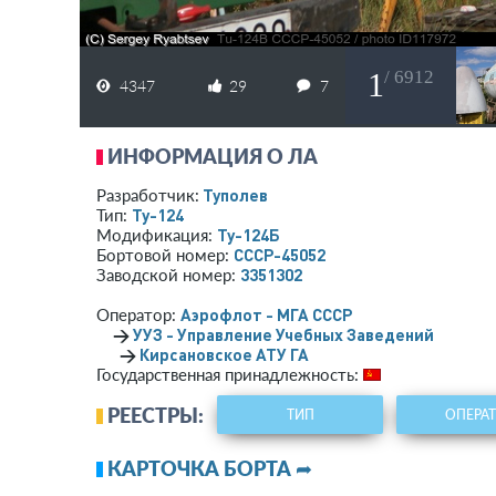
1
/ 6912
4347
29
7
ИНФОРМАЦИЯ О ЛА
Туполев
Разработчик:
Ту-124
Тип:
Ту-124Б
Модификация:
СССР-45052
Бортовой номер:
3351302
Заводской номер:
Аэрофлот - МГА СССР
Оператор:
→
УУЗ - Управление Учебных Заведений
→
Кирсановское АТУ ГА
Государственная принадлежность:
РЕЕСТРЫ:
ТИП
ОПЕРА
КАРТОЧКА БОРТА ➦