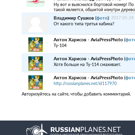
Ну вот и выяснился бортовой номер! По
такой является, обшитой изнутри дерево
Владимир Сушков
(
фото
)
|
2017-05-24 
От какого типа третья кабина?
Антон Харисов - AviaPressPhoto
(
фот
Ту-104
Антон Харисов - AviaPressPhoto
(
фот
Хотя больше на Ту-114 смахивает.
Антон Харисов - AviaPressPhoto
(
фот
http://russianplanes.net/id117970
Авторизуйтесь на сайте, чтобы добавить комментарий.
PLANES.NET
RUSSIAN
ПОРТАЛ АВТОРСКОЙ АВИАЦИОННОЙ ФОТОГРАФИИ