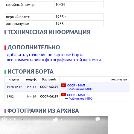
серийный номер:
10-04
первый полет:
1955 г.
дата выпуска:
1955 г.
ТЕХНИЧЕСКАЯ ИНФОРМАЦИЯ
ДОПОЛНИТЕЛЬНО
· добавить уточнение по карточке борта
· все комментарии к фотографиям этой карточки
ИСТОРИЯ БОРТА
с даты:
модиф.:
бортовой:
эксплуатант:
СССР - МАП
(
su
)
1978.12.12
Ил-14
СССР-06197
→
Рыбинское МПО
СССР - МАП
(
su
)
1982
Ил-14
СССР-06197
→
Рыбинское МПО
ФОТОГРАФИИ ИЗ АРХИВА
819
7
0