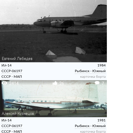
Евгений Лебедев
Ил-14
1984
СССР-06197
Рыбинск - Южный
СССР - МАП
карточка борта
2414
26
7
Алексей Кузнецов
Ил-14
1981
СССР-06197
Рыбинск - Южный
СССР - МАП
карточка борта