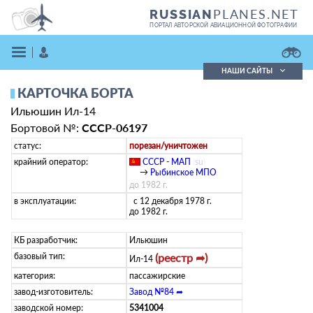
PLANES.NET
RUSSIAN
ПОРТАЛ АВТОРСКОЙ АВИАЦИОННОЙ ФОТОГРАФИИ
НАШИ САЙТЫ
КАРТОЧКА БОРТА
Поиск фотографий
Ильюшин Ил-14
Поиск в реестре
Кратко
Подробно
Бортовой №:
СССР-06197
ВОЙТИ
статус:
порезан/уничтожен
крайний оператор:
СССР - МАП
(
su
)
→
Рыбинское МПО
до 1982 г.
в эксплуатации:
с 12 декабря 1978 г.
до 1982 г.
КБ разработчик:
Ильюшин
базовый тип:
(реестр ➦)
ЗАРЕГИСТРИРОВАТЬСЯ
Ил-14
категория:
пассажирские
завод-изготовитель:
Завод №84 ➦
заводской номер:
5341004