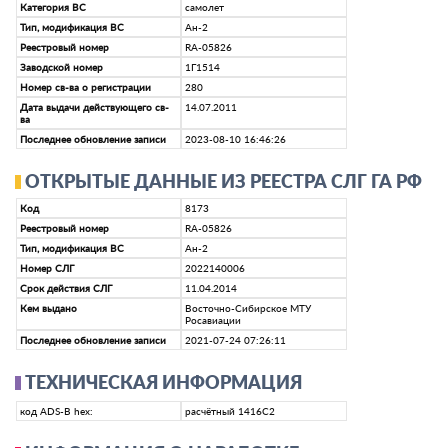
Категория ВС
самолет
Тип, модификация ВС
Ан-2
Реестровый номер
RA-05826
Заводской номер
1Г1514
Номер св-ва о регистрации
280
Дата выдачи действующего св-
14.07.2011
ва
Последнее обновление записи
2023-08-10 16:46:26
ОТКРЫТЫЕ ДАННЫЕ ИЗ РЕЕСТРА СЛГ ГА РФ
Код
8173
Реестровый номер
RA-05826
Тип, модификация ВС
Ан-2
Номер СЛГ
2022140006
Срок действия СЛГ
11.04.2014
Кем выдано
Восточно-Сибирское МТУ
Росавиации
Последнее обновление записи
2021-07-24 07:26:11
ТЕХНИЧЕСКАЯ ИНФОРМАЦИЯ
код ADS-B hex:
расчётный 1416C2