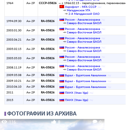
1964
Ан-2Р
СССР-05826
— с 1966.02.15 - переподчинение, переименование
Аэрофлот - МГА СССР
(
su
)
→
Магаданское УГА
→
2-й Магаданский ОАО
Россия - Авиалесоохрана
(
ru
)
1994.09.30
Ан-2Р
RA-05826
→
Северо-Восточная БАОЛ
Россия - Авиалесоохрана
(
ru
)
2003.01.30
Ан-2Р
RA-05826
→
Северо-Восточная БАОЛ
Россия - Авиалесоохрана
(
ru
)
2003.06.21
Ан-2Р
RA-05826
→
Северо-Восточная БАОЛ
Россия - Авиалесоохрана
(
ru
)
2005.02.15
Ан-2Р
RA-05826
→
Северо-Восточная БАОЛ
Россия - Авиалесоохрана
(
ru
)
2005.05.03
Ан-2Р
RA-05826
→
Северо-Восточная БАОЛ
Россия - Авиалесоохрана
(
ru
)
2008.11.19
Ан-2Р
RA-05826
→
Северо-Восточная БАОЛ
2009.05.08
Ан-2Р
RA-05826
Бурал - Бурятские Авиалинии
(
ru
)
2009.10.21
Ан-2Р
RA-05826
Бурал - Бурятские Авиалинии
(
ru
)
2010.06.10
Ан-2Р
RA-05826
Бурал - Бурятские Авиалинии
(
ru
)
2011
Ан-2Р
RA-05826
ПАНХ (Улан-Удэ)
(
ru
)
2015
Ан-2Р
RA-05826
ПАНХ (Улан-Удэ)
(
ru
)
ФОТОГРАФИИ ИЗ АРХИВА
116
8
0