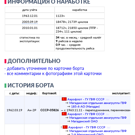
ИНФОРМАЦИЯ О НАРАБОТКЕ
дата учёта
наработка
1963.12.01
1123ч
2005.09.19
18478ч, 21739 циклов
2010.01.01
18712ч, 21850 циклов (ППР -
234ч, 111 циклов)
статистика по
34
час. в месяц - средний налёт
эксплуатации:
9
рейсов в неделю
0.9
час. - средняя
продолжительность рейса
ДОПОЛНИТЕЛЬНО
· добавить уточнение по карточке борта
· все комментарии к фотографиям этой карточки
ИСТОРИЯ БОРТА
с даты:
модиф.:
бортовой:
эксплуатант:
Аэрофлот - ГУ ГВФ СССР
(
su
)
→
Магаданская отдельная авиагруппа ГВФ
→
185-й АО (Магадан)
1962.03.19
Ан-2Р
СССР-05826
— с 1963.11.11 - переподчинение, переименование
Аэрофлот - ГУ ГВФ СССР
(
su
)
→
Магаданская отдельная авиагруппа ГВФ
→
Магаданский ОАО
!
Аэрофлот - ГУ ГВФ СССР
(
su
)
→
Магаданская отдельная авиагруппа ГВФ
→
2-й Магаданский ОАО