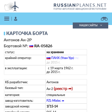
PLANES.NET
RUSSIAN
ПОРТАЛ АВТОРСКОЙ АВИАЦИОННОЙ ФОТОГРАФИИ
НАШИ САЙТЫ
КАРТОЧКА БОРТА
Поиск фотографий
Антонов Ан-2Р
Поиск в реестре
Кратко
Подробно
Бортовой №:
RA-05826
ВОЙТИ
статус:
на хранении
крайний оператор:
ПАНХ (Улан-Удэ)
(
ru
)
до 2015 г.
в эксплуатации:
с 19 марта 1962 г.
до 2015 г.
КБ разработчик:
Антонов
базовый тип:
(реестр ➦)
Ан-2
ЗАРЕГИСТРИРОВАТЬСЯ
категория:
специальные
завод-изготовитель:
PZL-Mielec ➦
заводской номер:
1Г15-14