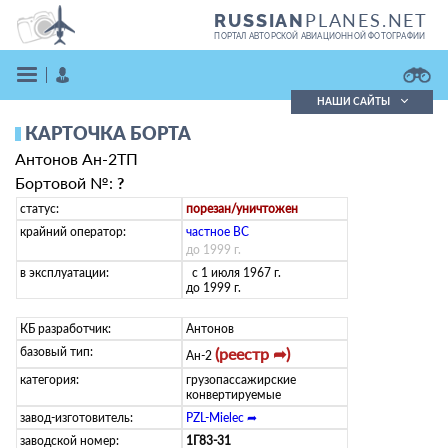
PLANES.NET
RUSSIAN
ПОРТАЛ АВТОРСКОЙ АВИАЦИОННОЙ ФОТОГРАФИИ
НАШИ САЙТЫ
КАРТОЧКА БОРТА
Поиск фотографий
Антонов Ан-2ТП
Поиск в реестре
Кратко
Подробно
Бортовой №:
?
ВОЙТИ
статус:
порезан/уничтожен
крайний оператор:
­частное ВС­
до 1999 г.
в эксплуатации:
с 1 июля 1967 г.
до 1999 г.
КБ разработчик:
Антонов
базовый тип:
(реестр ➦)
Ан-2
ЗАРЕГИСТРИРОВАТЬСЯ
категория:
грузопассажирские
конвертируемые
завод-изготовитель:
PZL-Mielec ➦
заводской номер:
1Г83-31