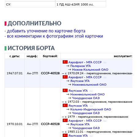
СУ:
1 ПД АШ-62ИР, 1000 л.с.
ДОПОЛНИТЕЛЬНО
· добавить уточнение по карточке борта
· все комментарии к фотографиям этой карточки
ИСТОРИЯ БОРТА
с даты:
модиф.:
бортовой:
эксплуатант:
Аэрофлот - МГА СССР
(
su
)
→
Полярное УГА
→
Нижне-Колымский ОАО
1967.07.01
Ан-2ТП
СССР-40528
— с 1970.09.24 - переподчинение, переименование
Аэрофлот - МГА СССР
(
su
)
→
Якутское УГА
→
Нижнеколымский ОАО
Якутское УГА
(
su
)
→
Нижнеколымский ОАО
→
Чокурдахская ОАЭ
— с 1972.03 - переподчинение, переименование:
Якутское УГА
(
su
)
→
Колымо-Индигирский ОАО
→
Чокурдахская ОАЭ
— с 1979 - переподчинение, переименование:
Аэрофлот - МГА СССР
(
su
)
1970.10.01
Ан-2ТП
СССР-40528
→
Якутское УГА
→
Чокурдахская ОАЭ
— с 1985.11.01 - переподчинение, переименование
Якутское УГА
(
su
)