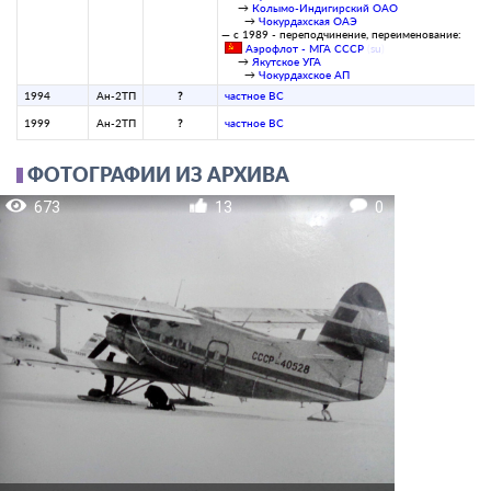
→
Колымо-Индигирский ОАО
→
Чокурдахская ОАЭ
— с 1989 - переподчинение, переименование:
Аэрофлот - МГА СССР
(
su
)
→
Якутское УГА
→
Чокурдахское АП
1994
Ан-2ТП
?
­частное ВС­
1999
Ан-2ТП
?
­частное ВС­
ФОТОГРАФИИ ИЗ АРХИВА
673
13
0