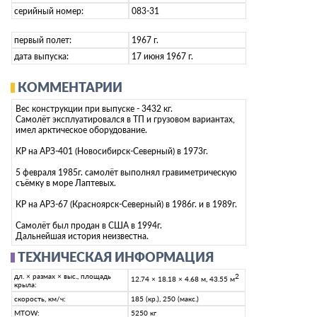
серийный номер:
083-31
первый полет:
1967 г.
дата выпуска:
17 июня 1967 г.
КОММЕНТАРИИ
Вес конструкции при выпуске - 3432 кг.
Самолёт эксплуатировался в ТП и грузовом вариантах,
имел арктическое оборудование.
КР на АРЗ-401 (Новосибирск-Северный) в 1973г.
5 февраля 1985г. самолёт выполнял гравиметрическую
съёмку в море Лаптевых.
КР на АРЗ-67 (Красноярск-Северный) в 1986г. и в 1989г.
Самолёт был продан в США в 1994г.
Дальнейшая история неизвестна.
ТЕХНИЧЕСКАЯ ИНФОРМАЦИЯ
дл. × размах × выс., площадь
2
12.74 × 18.18 × 4.68 м, 43.55 м
крыла:
скорость, км/ч:
185 (кр.), 250 (макс.)
MTOW:
5250 кг