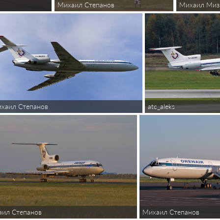
Михаил Степанов
Михаил Миз
хаил Степанов
atc_aleks
аил Степанов
Михаил Степанов