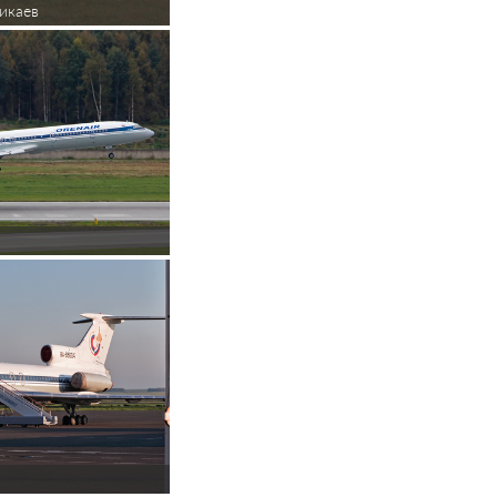
икаев