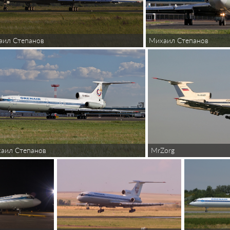
аил Степанов
Михаил Степанов
MrZorg
аил Степанов