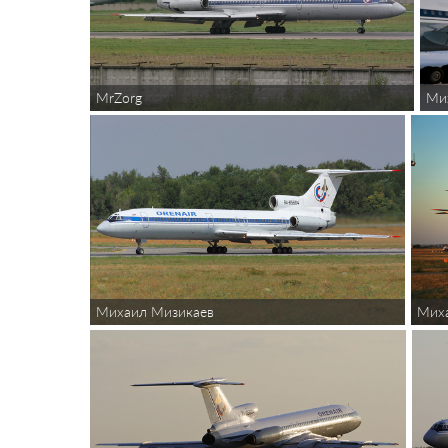
MrZorg
Ми
Михаил Мизикаев
Мих