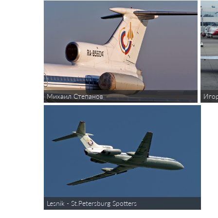
Иго
Михаил Степанов
Lesnik - St.Petersburg Spotters