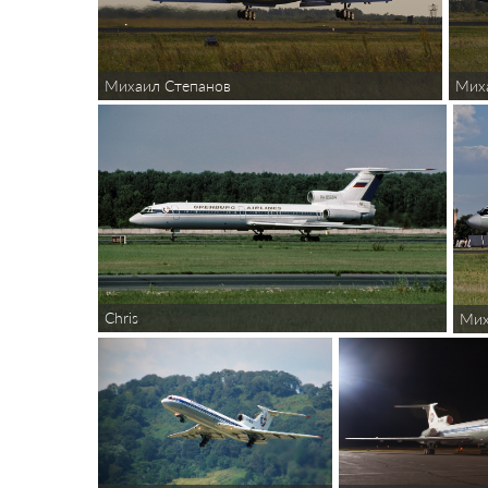
Мих
Михаил Степанов
Chris
Мих