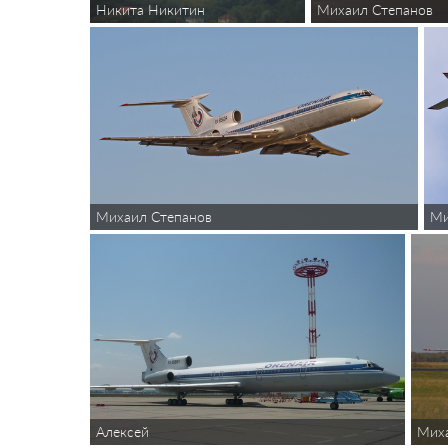
Михаил Степанов
Никита Никитин
Ми
Михаил Степанов
Алексей
Мих