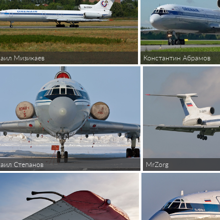
аил Мизикаев
Константин Абрамов
аил Степанов
MrZorg