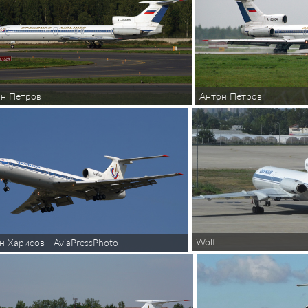
н Петров
Антон Петров
Wolf
н Харисов - AviaPressPhoto