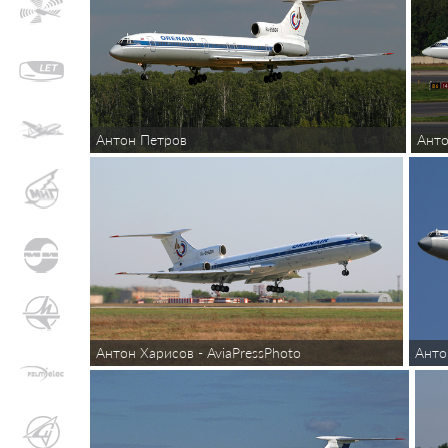
Антон Петров
Анто
Антон Харисов - AviaPressPhoto
Анто