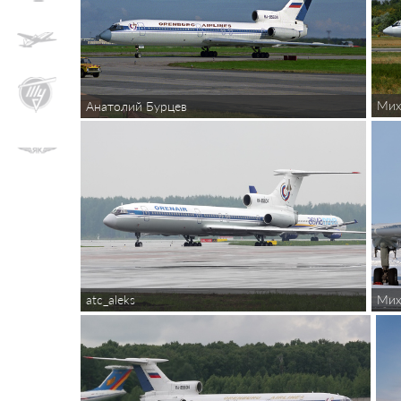
Мих
Анатолий Бурцев
Мих
atc_aleks