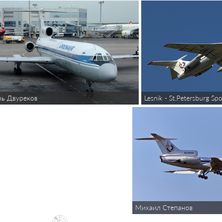
рь Двуреков
Lesnik - St.Petersburg Spo
Михаил Степанов