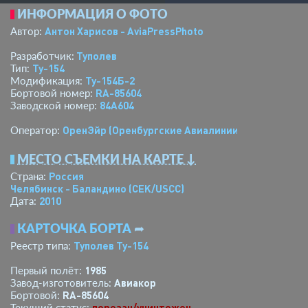
ИНФОРМАЦИЯ О ФОТО
Антон Харисов - AviaPressPhoto
Автор:
Туполев
Разработчик:
Ту-154
Тип:
Ту-154Б-2
Модификация:
RA-85604
Бортовой номер:
84A604
Заводской номер:
ОренЭйр (Оренбургские Авиалинии)
Оператор:
МЕСТО СЪЕМКИ НА КАРТЕ ↓
Россия
Страна:
Челябинск - Баландино
(CEK/USCC)
2010
Дата:
КАРТОЧКА БОРТА
➦
Туполев Ту-154
Реестр типа:
1985
Первый полёт:
Авиакор
Завод-изготовитель:
RA-85604
Бортовой:
порезан/уничтожен
Текущий статус: