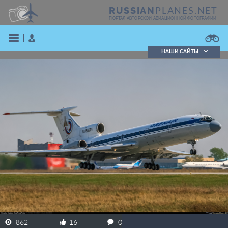
PLANES.NET
RUSSIAN
ПОРТАЛ АВТОРСКОЙ АВИАЦИОННОЙ ФОТОГРАФИИ
НАШИ САЙТЫ
Поиск фотографий
Поиск в реестре
Кратко
Подробно
ВОЙТИ
ЗАРЕГИСТРИРОВАТЬСЯ
862
16
0