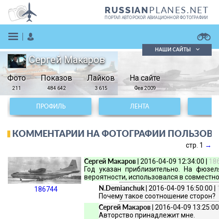
PLANES.NET
RUSSIAN
ПОРТАЛ АВТОРСКОЙ АВИАЦИОННОЙ ФОТОГРАФИИ
НАШИ САЙТЫ
Сергей Макаров
Поиск фотографий
Фото
Показов
Поиск в реестре
Лайков
На сайте
Кратко
Подробно
211
484 642
3 615
Фев 2009
ВОЙТИ
ПРОФИЛЬ
ЛЕНТА
КОММЕНТАРИИ НА ФОТОГРАФИИ ПОЛЬЗОВА
стр. 1
→
Сергей Макаров
| 2016-04-09 12:34:00 |
18
Год указан приблизительно. На фюзе
вероятности, использовался в совместн
ЗАРЕГИСТРИРОВАТЬСЯ
N.Demianchuk
| 2016-04-09 16:50:00 |
186744
Почему такое соотношение сторон?
Сергей Макаров
| 2016-04-09 13:25:00
Авторство принадлежит мне.