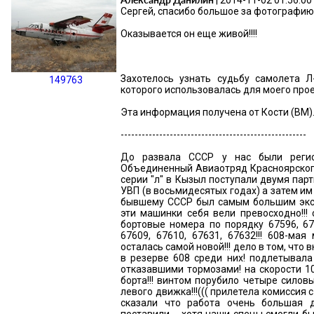
| 2014-11-02 01:56:00 
Сергей, спасибо большое за фотографию 
Оказывается он еще живой!!!!
Захотелось узнать судьбу самолета 
149763
которого использовалась для моего прое
Эта информация получена от Кости (ВМ)
-----------------------------------------------------
До развала СССР у нас были регио
Объединенный Авиаотряд Красноярског
серии "л" в Кызыл поступали двумя пар
УВП (в восьмидесятых годах) а затем и
бывшему СССР был самым большим эксп
эти машинки себя вели превосходно!!!
бортовые номера по порядку 67596, 675
67609, 67610, 67631, 67632!!! 608-ма
осталась самой новой!!! дело в том, чт
в резерве 608 среди них! подлетывала
отказавшими тормозами! на скорости 1
борта!!! винтом порубило четыре силов
левого движка!!!((( прилетела комиссия с
сказали что работа очень большая 