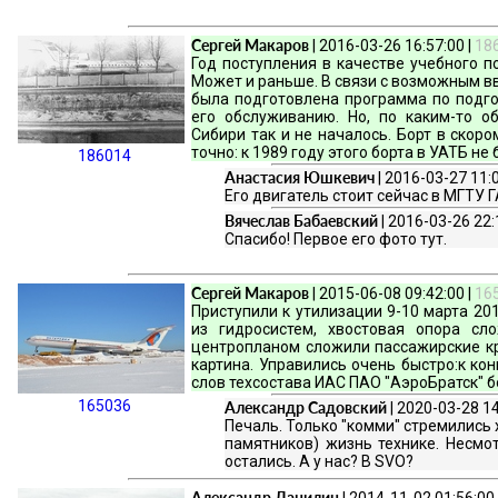
Сергей Макаров
| 2016-03-26 16:57:00 |
18
Год поступления в качестве учебного п
Может и раньше. В связи с возможным вв
была подготовлена программа по подг
его обслуживанию. Но, по каким-то о
Сибири так и не началось. Борт в скор
точно: к 1989 году этого борта в УАТБ не б
186014
Анастасия Юшкевич
| 2016-03-27 11:0
Его двигатель стоит сейчас в МГТУ Г
Вячеслав Бабаевский
| 2016-03-26 22:
Спасибо! Первое его фото тут.
Сергей Макаров
| 2015-06-08 09:42:00 |
16
Приступили к утилизации 9-10 марта 20
из гидросистем, хвостовая опора сл
центропланом сложили пассажирские кр
картина. Управились очень быстро:к кон
слов техсостава ИАС ПАО "АэроБратск" 
165036
Александр Садовский
| 2020-03-28 14
Печаль. Только "комми" стремились 
памятников) жизнь технике. Несм
остались. А у нас? В SVO?
Александр Данилин