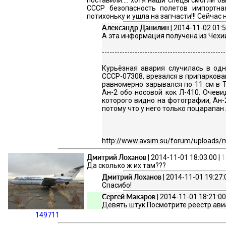
поставили.... хотя наши спецы смогли б
СССР безопасность полетов импортна
потихоньку и ушла на запчасти!!! Сейчас 
Александр Данилин
| 2014-11-02 01:5
А эта информация получена из Чехии
-------------------------------------------------
Курьёзная авария случилась в од
CCCP-07308, врезался в припарков
равномерно зарывался по 11 см в 
Ан-2 обо носовой кок Л-410. Очеви
которого видно на фотографии, Ан-
потому что у него только поцарапан
http://www.avsim.su/forum/uploads/
Дмитрий Лоханов
| 2014-11-01 18:03:00 |
1
Да сколько ж их там???
Дмитрий Лоханов
| 2014-11-01 19:27:
Спасибо!
Сергей Макаров
| 2014-11-01 18:21:00
Девять штук.Посмотрите реестр ави
149711