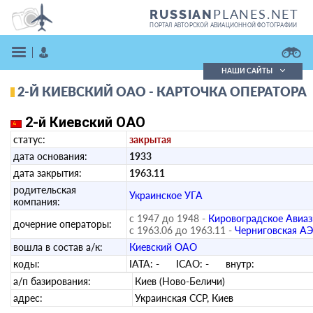
PLANES.NET
RUSSIAN
ПОРТАЛ АВТОРСКОЙ АВИАЦИОННОЙ ФОТОГРАФИИ
НАШИ САЙТЫ
2-Й КИЕВСКИЙ ОАО - КАРТОЧКА ОПЕРАТОРА
Поиск фотографий
Поиск в реестре
2-й Киевский ОАО
Кратко
Подробно
статус:
закрытая
ВОЙТИ
дата основания:
1933
дата закрытия:
1963.11
родительская
Украинское УГА
компания:
с 1947 до 1948 -
Кировоградское Авиаз
дочерние операторы:
с 1963.06 до 1963.11 -
Черниговская АЭ
вошла в состав а/к:
Киевский ОАО
ЗАРЕГИСТРИРОВАТЬСЯ
коды:
IATA:
-
ICAO:
-
внутр:
а/п базирования:
Киев (Ново-Беличи)
адрес:
Украинская ССР, Киев