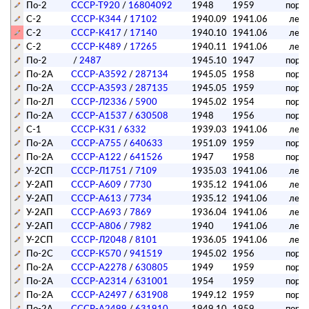
По-2
СССР-Т920
/
16804092
1948
1959
поре
С-2
СССР-К344
/
17102
1940.09
1941.06
лет
С-2
СССР-К417
/
17140
1940.10
1941.06
лет
С-2
СССР-К489
/
17265
1940.11
1941.06
лет
По-2
/
2487
1945.10
1947
поре
По-2А
СССР-А3592
/
287134
1945.05
1958
поре
По-2А
СССР-А3593
/
287135
1945.05
1959
поре
По-2Л
СССР-Л2336
/
5900
1945.02
1954
поре
По-2А
СССР-А1537
/
630508
1948
1956
поре
С-1
СССР-К31
/
6332
1939.03
1941.06
лет
По-2А
СССР-А755
/
640633
1951.09
1959
поре
По-2А
СССР-А122
/
641526
1947
1958
поре
У-2СП
СССР-Л1751
/
7109
1935.03
1941.06
лет
У-2АП
СССР-А609
/
7730
1935.12
1941.06
лет
У-2АП
СССР-А613
/
7734
1935.12
1941.06
лет
У-2АП
СССР-А693
/
7869
1936.04
1941.06
лет
У-2АП
СССР-А806
/
7982
1940
1941.06
лет
У-2СП
СССР-Л2048
/
8101
1936.05
1941.06
лет
По-2C
СССР-К570
/
941519
1945.02
1956
поре
По-2А
СССР-А2278
/
630805
1949
1959
поре
По-2А
СССР-А2314
/
631001
1954
1959
поре
По-2А
СССР-А2497
/
631908
1949.12
1959
поре
По-2А
СССР-А2499
/
631910
1949.10
1959
поре