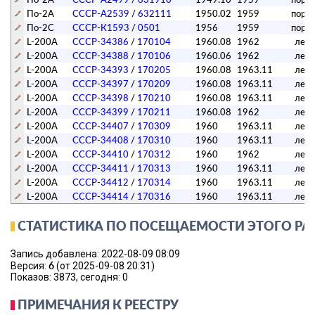
По-2А
СССР-А2539
/
632111
1950.02
1959
поре
По-2C
СССР-К1593
/
0501
1956
1959
поре
L-200A
СССР-34386
/
170104
1960.08
1962
лет
L-200A
СССР-34388
/
170106
1960.06
1962
лет
L-200A
СССР-34393
/
170205
1960.08
1963.11
лет
L-200A
СССР-34397
/
170209
1960.08
1963.11
лет
L-200A
СССР-34398
/
170210
1960.08
1963.11
лет
L-200A
СССР-34399
/
170211
1960.08
1962
лет
L-200A
СССР-34407
/
170309
1960
1963.11
лет
L-200A
СССР-34408
/
170310
1960
1963.11
лет
L-200A
СССР-34410
/
170312
1960
1962
лет
L-200A
СССР-34411
/
170313
1960
1963.11
лет
L-200A
СССР-34412
/
170314
1960
1963.11
лет
L-200A
СССР-34414
/
170316
1960
1963.11
лет
СТАТИСТИКА ПО ПОСЕЩАЕМОСТИ ЭТОГО РА
Запись добавлена: 2022-08-09 08:09
6
Версия:
(от 2025-09-08 20:31)
Показов: 3873, сегодня: 0
ПРИМЕЧАНИЯ К РЕЕСТРУ