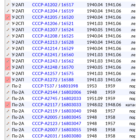
У-2АП
СССР-А1202
/
16517
1940.04
1941.06
лет
У-2АП
СССР-А1204
/
16519
1940.04
1941.06
лет
У-2СП
СССР-А1205
/
16520
1940.04
1941.06
лет
У-2СП
СССР-А1206
/
16521
1941.03
1941.06
лет
У-2АП
СССР-А1207
/
16524
1940.05
1941.06
лет
У-2АП
СССР-А1208
/
16525
1940.04
1941.06
лет
У-2АП
СССР-А1213
/
16528
1940.04
1941.06
лет
У-2АП
СССР-А1214
/
16529
1940.04
1941.06
лет
У-2АП
СССР-А1241
/
16560
1941.03
1941.06
лет
У-2АП
СССР-А1243
/
16562
1941.03
1941.06
лет
У-2АП
СССР-А1248
/
16570
1940.05
1941.06
лет
У-2АП
СССР-А1257
/
16575
1941.03
1941.06
лет
У-2АП
СССР-А1272
/
16588
1941.03
1941.06
лет
По-2
СССР-Т537
/
16801098
1953
1959
поре
По-2А
СССР-А2144
/
16802006
1948
1959
поре
По-2А
СССР-А2745
/
16802033
1951.09
1959
поре
По-2А
СССР-А2117
/
16803033
1948.02
1948.06
катаст
По-2А
СССР-А2119
/
16803040
1948
1957
поре
По-2А
СССР-А2005
/
16803045
1948
1958
поре
По-2А
СССР-А2123
/
16803047
1948
1957
поре
По-2А
СССР-А2007
/
16803055
1948
1958
поре
По-2А
СССР-А2031
/
16803080
1948
1958
поре