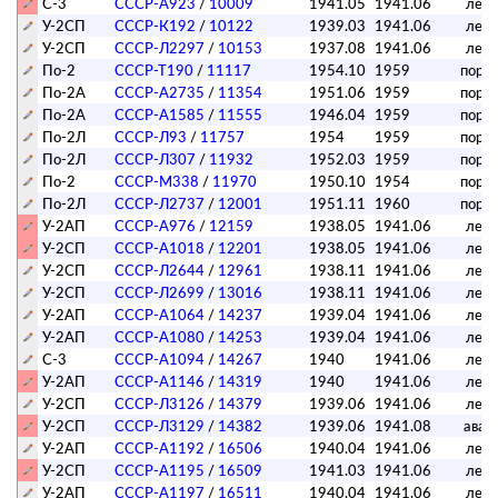
С-3
СССР-А923
/
10009
1941.05
1941.06
лет
У-2СП
СССР-К192
/
10122
1939.03
1941.06
лет
У-2СП
СССР-Л2297
/
10153
1937.08
1941.06
лет
По-2
СССР-Т190
/
11117
1954.10
1959
поре
По-2А
СССР-А2735
/
11354
1951.06
1959
поре
По-2А
СССР-А1585
/
11555
1946.04
1959
поре
По-2Л
СССР-Л93
/
11757
1954
1959
поре
По-2Л
СССР-Л307
/
11932
1952.03
1959
поре
По-2
СССР-М338
/
11970
1950.10
1954
поре
По-2Л
СССР-Л2737
/
12001
1951.11
1960
поре
У-2АП
СССР-А976
/
12159
1938.05
1941.06
лет
У-2СП
СССР-А1018
/
12201
1938.05
1941.06
лет
У-2СП
СССР-Л2644
/
12961
1938.11
1941.06
лет
У-2СП
СССР-Л2699
/
13016
1938.11
1941.06
лет
У-2АП
СССР-А1064
/
14237
1939.04
1941.06
лет
У-2АП
СССР-А1080
/
14253
1939.04
1941.06
лет
С-3
СССР-А1094
/
14267
1940
1941.06
лет
У-2АП
СССР-А1146
/
14319
1940
1941.06
лет
У-2СП
СССР-Л3126
/
14379
1939.06
1941.06
лет
У-2СП
СССР-Л3129
/
14382
1939.06
1941.08
авар
У-2АП
СССР-А1192
/
16506
1940.04
1941.06
лет
У-2СП
СССР-А1195
/
16509
1941.03
1941.06
лет
У-2АП
СССР-А1197
/
16511
1940.04
1941.06
лет