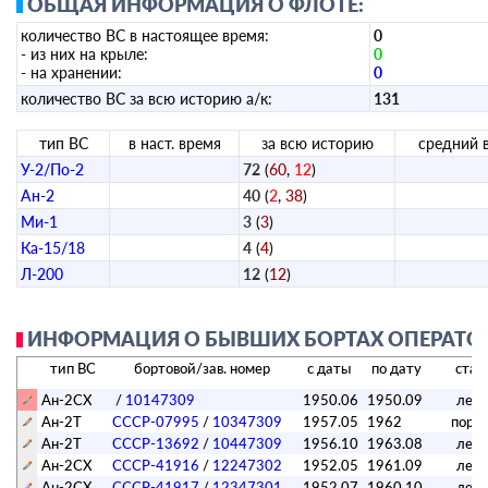
ОБЩАЯ ИНФОРМАЦИЯ О ФЛОТЕ:
количество ВС в настоящее время:
0
- из них на крыле:
0
- на хранении:
0
количество ВС за всю историю а/к:
131
тип ВС
в наст. время
за всю историю
средний 
У-2/По-2
72
(
60
,
12
)
Ан-2
40
(
2
,
38
)
Ми-1
3
(
3
)
Ка-15/18
4
(
4
)
Л-200
12
(
12
)
ИНФОРМАЦИЯ О БЫВШИХ БОРТАХ ОПЕРАТОРА
тип ВС
бортовой/зав. номер
с даты
по дату
стат
Ан-2СХ
/
10147309
1950.06
1950.09
лет
Ан-2Т
СССР-07995
/
10347309
1957.05
1962
поре
Ан-2Т
СССР-13692
/
10447309
1956.10
1963.08
лет
Ан-2СХ
СССР-41916
/
12247302
1952.05
1961.09
лет
Ан-2СХ
СССР-41917
/
12347301
1952.07
1960.10
лет