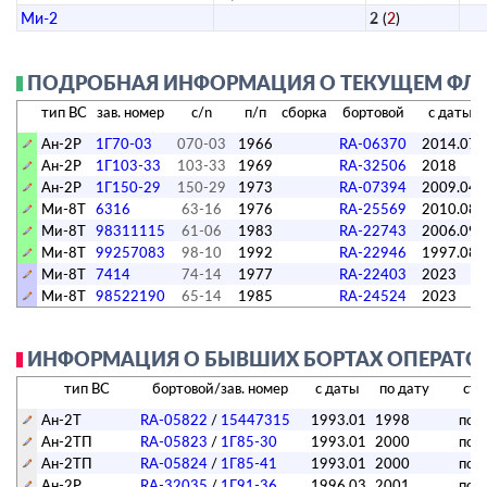
Ми-2
2
(
2
)
ПОДРОБНАЯ ИНФОРМАЦИЯ О ТЕКУЩЕМ ФЛОТЕ
тип ВС
зав. номер
c/n
п/п
сборка
бортовой
с даты
Ан-2Р
1Г70-03
070-03
1966
RA-06370
2014.07
Ан-2Р
1Г103-33
103-33
1969
RA-32506
2018
Ан-2Р
1Г150-29
150-29
1973
RA-07394
2009.04
Ми-8Т
6316
63-16
1976
RA-25569
2010.08
Ми-8Т
98311115
61-06
1983
RA-22743
2006.09
Ми-8Т
99257083
98-10
1992
RA-22946
1997.08
Ми-8Т
7414
74-14
1977
RA-22403
2023
Ми-8Т
98522190
65-14
1985
RA-24524
2023
ИНФОРМАЦИЯ О БЫВШИХ БОРТАХ ОПЕРАТОРА
тип ВС
бортовой/зав. номер
с даты
по дату
ста
Ан-2Т
RA-05822
/
15447315
1993.01
1998
пор
Ан-2ТП
RA-05823
/
1Г85-30
1993.01
2000
пор
Ан-2ТП
RA-05824
/
1Г85-41
1993.01
2000
пор
Ан-2Р
RA-32035
/
1Г91-36
1996.03
2001
пор