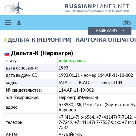
PLANES.NET
RUSSIAN
ПОРТАЛ АВТОРСКОЙ АВИАЦИОННОЙ ФОТОГРАФИИ
НАШИ САЙТЫ
ДЕЛЬТА-К (НЕРЮНГРИ) - КАРТОЧКА ОПЕРАТО
Поиск фотографий
Поиск в реестре
Дельта-К (Нерюнгри)
Кратко
Подробно
статус:
действующая
ВОЙТИ
дата основания:
1993
дата выдачи СЭ:
1993.01.21
- номер
114,АР-11-10-002
коды:
IATA:
-
ICAO:
-
внутр:
ШИ
№ свидетельства:
114,АР-11-10-002
а/п базирования:
Нерюнгри(Чульман)
678980, РФ, Респ. Саха (Якутия), пос.Ч
адрес:
Аэропорт
ЗАРЕГИСТРИРОВАТЬСЯ
+7 (41147) 6-6564, +7 (41147) 7-7142, 
телефон:
7-7249, +7 (41147) 7-7537 Факс +7 (411
7537
AFTN:
УЕЛЛЙОЬЬ