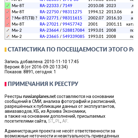
Ми-8Т
RA-22333
/
7149
2010.08
2023
ле
Ми-8Т
RA-22750
/
98311275
1994.12
2013.06
ава
? Ми-8Т(ТВ) ?
RA-22771
/
98311615
2002.07
2016.10
ава
Ми-8Т
RA-27021
/
99457742
2001
2001.11
катас
Ми-2
RA-23664
/
528817084
1993.01
2008
пор
Ми-2
RA-23665
/
549339085
1993.01
2008
пор
СТАТИСТИКА ПО ПОСЕЩАЕМОСТИ ЭТОГО РА
Запись добавлена: 2010-11-10 17:45
8
Версия:
(от 2016-09-20 13:34)
Показов: 8891, сегодня: 1
ПРИМЕЧАНИЯ К РЕЕСТРУ
russianplanes.net
Реестры
составляются на основании
сообщений в СМИ, анализа фотографий и расписаний,
разрешённых к публикации данных от эксплуатантов,
авиазаводов, КБ, из Архива Экономики,
а также на основании дополнений, присылаемых
посетителями сайта,
ST
,
PL
,
AF
.
Администрация проекта не несёт ответственности за
возможные неточности и неактуальность приведённых