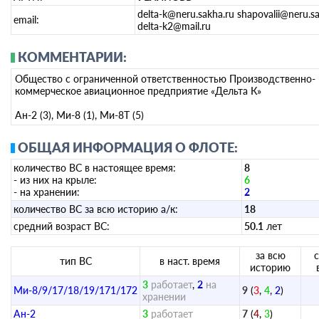
delta-k@neru.sakha.ru shapovalii@neru.s
email:
delta-k2@mail.ru
КОММЕНТАРИИ:
Общество с ограниченной ответственностью Производственно-
коммерческое авиационное предприятие «Дельта К»
Ан-2 (3), Ми-8 (1), Ми-8Т (5)
ОБЩАЯ ИНФОРМАЦИЯ О ФЛОТЕ:
количество ВС в настоящее время:
8
- из них на крыле:
6
- на хранении:
2
количество ВС за всю историю а/к:
18
средний возраст ВС:
50.1
лет
за всю
тип ВС
в наст. время
историю
3
работает
,
2
на
Ми-8/9/17/18/19/171/172
9
(
3
,
4
,
2
)
хранении
Ан-2
3
работает
7
(
4
,
3
)