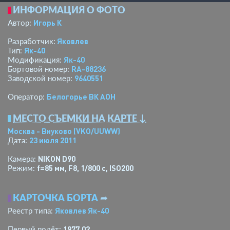
ИНФОРМАЦИЯ О ФОТО
Игорь К
Автор:
Яковлев
Разработчик:
Як-40
Тип:
Як-40
Модификация:
RA-88236
Бортовой номер:
9640551
Заводской номер:
Белогорье ВК АОН
Оператор:
МЕСТО СЪЕМКИ НА КАРТЕ ↓
Москва - Внуково
(VKO/UUWW)
23 июля 2011
Дата:
NIKON D90
Камера:
f=85 мм
,
F8
,
1/800 с
,
ISO200
Режим:
КАРТОЧКА БОРТА
➦
Яковлев Як-40
Реестр типа:
1977.02
Первый полёт: