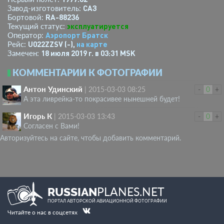
САЗ
Завод-изготовитель:
RA-88236
Бортовой:
эксплуатируется
Текущий статус:
Аэропорт Братск
Оператор:
U022ZZSV (-),
на карте
Рейс:
18 июля 2019 г. в 03:31 MSK
Замечен:
КОММЕНТАРИИ К ФОТОГРАФИИ
Антон Удинский
|
2015-03-03 08:25
-
0
+
А эта ливрейка-то покрасивее нынешней будет!
Игорь К
|
2015-03-03 13:43
-
0
+
Согласен с Вами!
Авторизуйтесь на сайте, чтобы добавить комментарий.
PLANES.NET
RUSSIAN
ПОРТАЛ АВТОРСКОЙ АВИАЦИОННОЙ ФОТОГРАФИИ
Читайте о нас в соцсетях