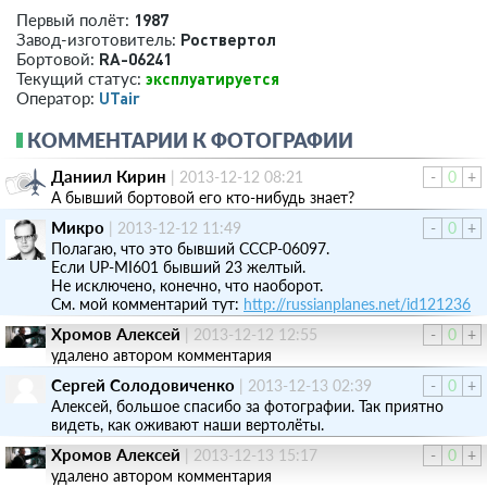
1987
Первый полёт:
Роствертол
Завод-изготовитель:
RA-06241
Бортовой:
эксплуатируется
Текущий статус:
UTair
Оператор:
КОММЕНТАРИИ К ФОТОГРАФИИ
Даниил Кирин
|
2013-12-12 08:21
-
0
+
А бывший бортовой его кто-нибудь знает?
Микро
|
2013-12-12 11:49
-
0
+
Полагаю, что это бывший CCCP-06097.
Если UP-MI601 бывший 23 желтый.
Не исключено, конечно, что наоборот.
См. мой комментарий тут:
http://russianplanes.net/id121236
Хромов Алексей
|
2013-12-12 12:55
-
0
+
удалено автором комментария
Сергей Солодовиченко
|
2013-12-13 02:39
-
0
+
Алексей, большое спасибо за фотографии. Так приятно
видеть, как оживают наши вертолёты.
Хромов Алексей
|
2013-12-13 15:17
-
0
+
удалено автором комментария