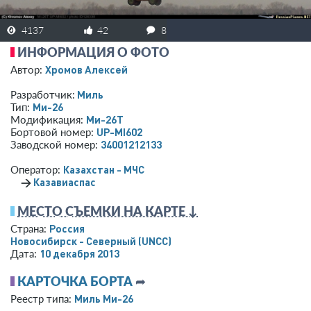
4137
42
8
ИНФОРМАЦИЯ О ФОТО
Хромов Алексей
Автор:
Миль
Разработчик:
Ми-26
Тип:
Ми-26Т
Модификация:
UP-MI602
Бортовой номер:
34001212133
Заводской номер:
Казахстан - МЧС
Оператор:
→
Казавиаспас
МЕСТО СЪЕМКИ НА КАРТЕ ↓
Россия
Страна:
Новосибирск - Северный
(UNCC)
10 декабря 2013
Дата:
КАРТОЧКА БОРТА
➦
Миль Ми-26
Реестр типа: