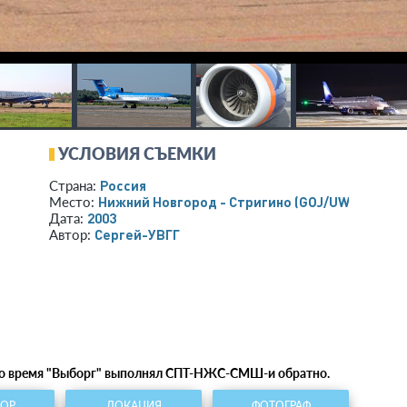
УСЛОВИЯ СЪЕМКИ
Россия
Страна:
Нижний Новгород - Стригино
(GOJ/UWGG)
Место:
2003
Дата:
Сергей-УВГГ
Автор:
 В то время "Выборг" выполнял СПТ-НЖС-СМШ-и обратно.
ТОР
ЛОКАЦИЯ
ФОТОГРАФ