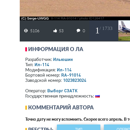
1
/ 1733
5106
53
0
ИНФОРМАЦИЯ О ЛА
Ильюшин
Разработчик:
Ил-114
Тип:
Ил-114
Модификация:
RA-91014
Бортовой номер:
1023823024
Заводской номер:
Выборг СЗАТК
Оператор:
Государственная принадлежность:
КОММЕНТАРИЙ АВТОРА
Точно дату не могу вспомнить. Скорее всего апрель.
РЕЕСТРЫ:
ТИП
ОПЕРА