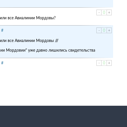
-
0
+
 или все Авиалинии Мордовы?
|
#
-
0
+
или все Авиалинии Мордовы ///
нии Мордовии" уже давно лишились свидетельства
|
#
-
0
+