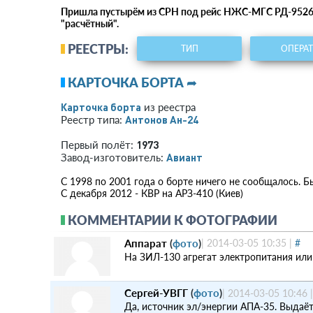
Пришла пустырём из СРН под рейс НЖС-МГС РД-9526/2
"расчётный".
РЕЕСТРЫ:
ТИП
ОПЕРА
КАРТОЧКА БОРТА ➦
Карточка борта
из реестра
Антонов Ан-24
Реестр типа:
1973
Первый полёт:
Авиант
Завод-изготовитель:
С 1998 по 2001 года о борте ничего не сообщалось. Б
С декабря 2012 - КВР на АРЗ-410 (Киев)
КОММЕНТАРИИ К ФОТОГРАФИИ
Аппарат
(
фото
)
|
2014-03-05 10:35
|
#
На ЗИЛ-130 агрегат электропитания или 
Сергей-УВГГ
(
фото
)
|
2014-03-05 10:46
Да, источник эл/энергии АПА-35. Выдаёт