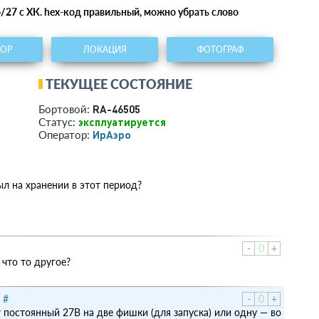
7 с ХК. hex-код правильный, можно убрать слово
ТОР
ЛОКАЦИЯ
ФОТОГРАФ
ТЕКУЩЕЕ СОСТОЯНИЕ
RA-46505
Бортовой:
эксплуатируется
Статус:
ИрАэро
Оператор:
ыл на хранении в этот период?
-
0
+
что то другое?
|
#
-
0
+
 постоянный 27В на две фишки (для запуска) или одну — во