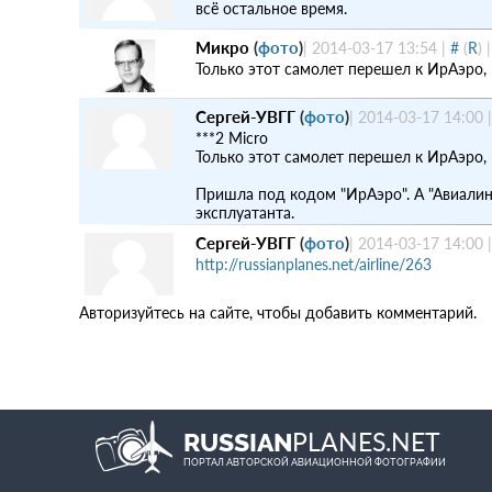
всё остальное время.
Микро
(
фото
)
|
2014-03-17 13:54
|
#
(
R
)
|
Только этот самолет перешел к ИрАэро,
Сергей-УВГГ
(
фото
)
|
2014-03-17 14:00
***2 Micro
Только этот самолет перешел к ИрАэро, 
Пришла под кодом "ИрАэро". А "Авиали
эксплуатанта.
Сергей-УВГГ
(
фото
)
|
2014-03-17 14:00
http://russianplanes.net/airline/263
Авторизуйтесь на сайте, чтобы добавить комментарий.
PLANES.NET
RUSSIAN
ПОРТАЛ АВТОРСКОЙ АВИАЦИОННОЙ ФОТОГРАФИИ