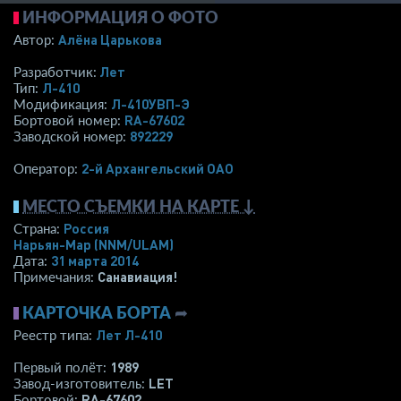
ИНФОРМАЦИЯ О ФОТО
Алёна Царькова
Автор:
Лет
Разработчик:
Л-410
Тип:
Л-410УВП-Э
Модификация:
RA-67602
Бортовой номер:
892229
Заводской номер:
2-й Архангельский ОАО
Оператор:
МЕСТО СЪЕМКИ НА КАРТЕ ↓
Россия
Страна:
Нарьян-Мар
(NNM/ULAM)
31 марта 2014
Дата:
Санавиация!
Примечания:
КАРТОЧКА БОРТА
➦
Лет Л-410
Реестр типа:
1989
Первый полёт:
LET
Завод-изготовитель:
RA-67602
Бортовой: