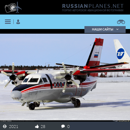
PLANES.NET
RUSSIAN
ПОРТАЛ АВТОРСКОЙ АВИАЦИОННОЙ ФОТОГРАФИИ
НАШИ САЙТЫ
Поиск фотографий
Поиск в реестре
Кратко
Подробно
ВОЙТИ
ЗАРЕГИСТРИРОВАТЬСЯ
2021
28
0