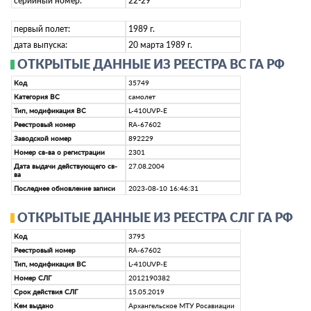
серийный номер:
22-29
первый полет:
1989 г.
дата выпуска:
20 марта 1989 г.
ОТКРЫТЫЕ ДАННЫЕ ИЗ РЕЕСТРА ВС ГА РФ
Код
35749
Категория ВС
самолет
Тип, модификация ВС
L-410UVP-E
Реестровый номер
RA-67602
Заводской номер
892229
Номер св-ва о регистрации
2301
Дата выдачи действующего св-
27.08.2004
ва
Последнее обновление записи
2023-08-10 16:46:31
ОТКРЫТЫЕ ДАННЫЕ ИЗ РЕЕСТРА СЛГ ГА РФ
Код
3795
Реестровый номер
RA-67602
Тип, модификация ВС
L-410UVP-E
Номер СЛГ
2012190382
Срок действия СЛГ
15.05.2019
Кем выдано
Архангельское МТУ Росавиации