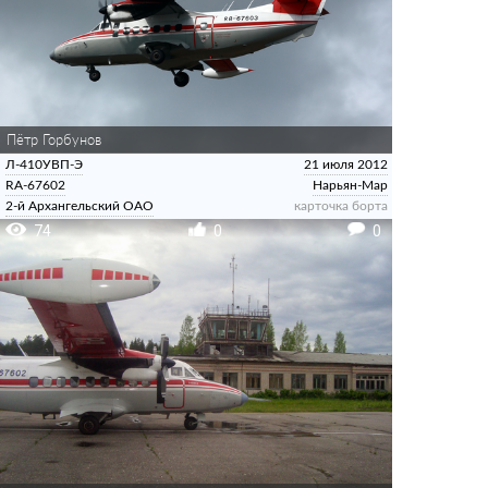
Пётр Горбунов
Л-410УВП-Э
21 июля 2012
RA-67602
Нарьян-Мар
2-й Архангельский ОАО
карточка борта
74
0
0