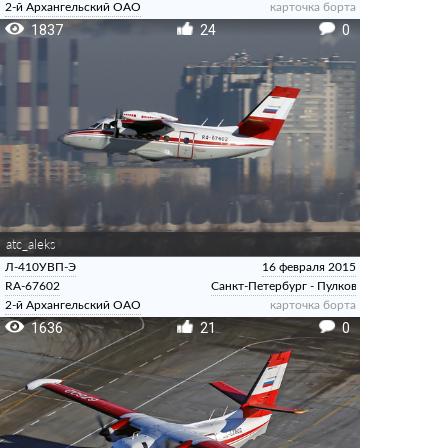
2-й Архангельский ОАО
карточка борта
1837
24
0
atc_aleks
Л-410УВП-Э
16 февраля 2015
RA-67602
Санкт-Петербург - Пулково
2-й Архангельский ОАО
карточка борта
1636
21
0