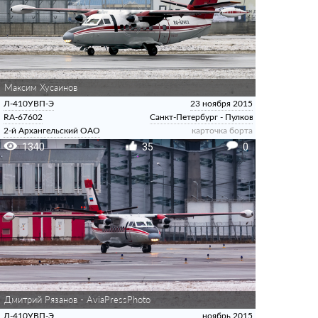
Максим Хусаинов
Л-410УВП-Э
23 ноября 2015
RA-67602
Санкт-Петербург - Пулково
2-й Архангельский ОАО
карточка борта
1340
35
0
Дмитрий Рязанов - AviaPressPhoto
Л-410УВП-Э
ноябрь 2015