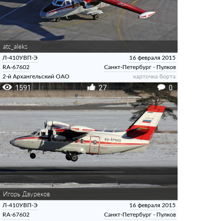
atc_aleks
Л-410УВП-Э
16 февраля 2015
RA-67602
Санкт-Петербург - Пулково
2-й Архангельский ОАО
карточка борта
1591
27
0
Игорь Двуреков
Л-410УВП-Э
16 февраля 2015
RA-67602
Санкт-Петербург - Пулково