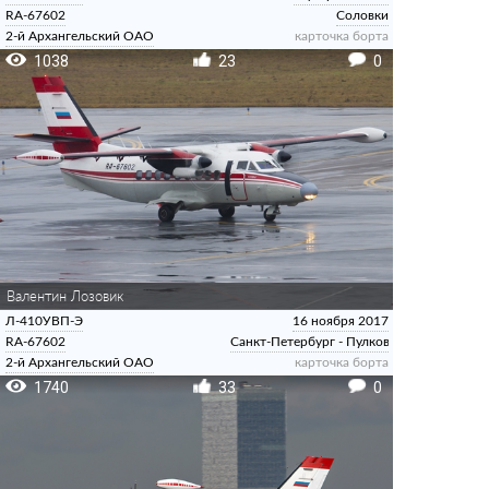
RA-67602
Соловки
2-й Архангельский ОАО
карточка борта
1038
23
0
Валентин Лозовик
Л-410УВП-Э
16 ноября 2017
RA-67602
Санкт-Петербург - Пулково
2-й Архангельский ОАО
карточка борта
1740
33
0