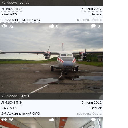
WINdows_Senya
Л-410УВП-Э
5 июня 2012
RA-67602
Вельск
2-й Архангельский ОАО
карточка борта
72
0
0
WINdows_Senya
Л-410УВП-Э
5 июня 2012
RA-67602
Вельск
2-й Архангельский ОАО
карточка борта
86
1
0