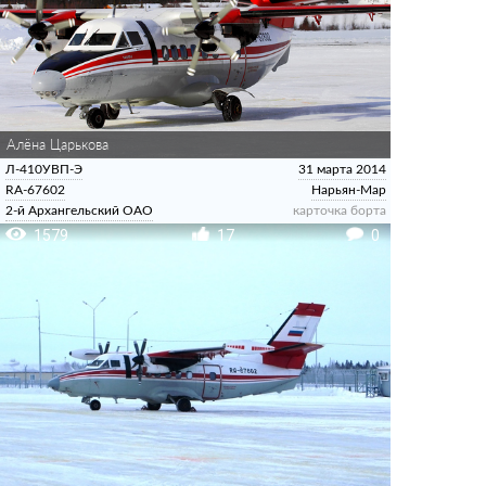
Алёна Царькова
Л-410УВП-Э
31 марта 2014
RA-67602
Нарьян-Мар
2-й Архангельский ОАО
карточка борта
1579
17
0