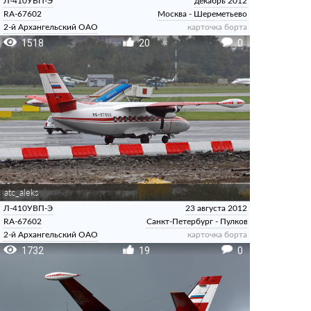
Л-410УВП-Э
декабрь 2012
RA-67602
Москва - Шереметьево
2-й Архангельский ОАО
карточка борта
1518
20
0
atc_aleks
Л-410УВП-Э
23 августа 2012
RA-67602
Санкт-Петербург - Пулково
2-й Архангельский ОАО
карточка борта
1732
19
0