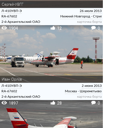
Сергей-УВГГ
Л-410УВП-Э
26 июля 2013
RA-67602
Нижний Новгород - Стригино
2-й Архангельский ОАО
карточка борта
1904
12
0
Иван Орлов
Л-410УВП-Э
2 июня 2013
RA-67602
Москва - Шереметьево
2-й Архангельский ОАО
карточка борта
1897
28
0