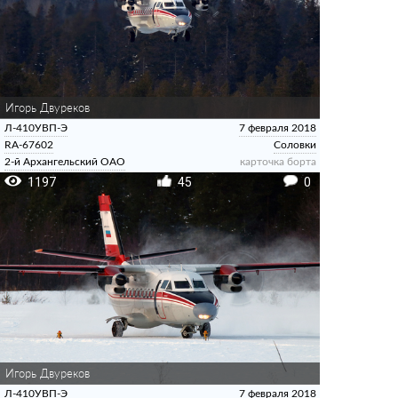
Игорь Двуреков
Л-410УВП-Э
7 февраля 2018
RA-67602
Соловки
2-й Архангельский ОАО
карточка борта
1197
45
0
Игорь Двуреков
Л-410УВП-Э
7 февраля 2018