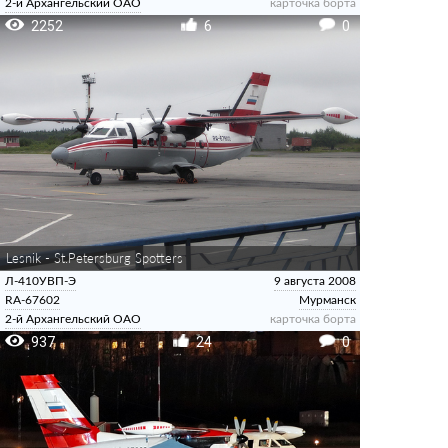
2-й Архангельский ОАО
карточка борта
2252
6
0
Lesnik - St.Petersburg Spotters
Л-410УВП-Э
9 августа 2008
RA-67602
Мурманск
2-й Архангельский ОАО
карточка борта
937
24
0