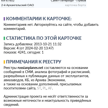
RA-67602
Санкт-Петербург - Пулково
2-й Архангельский ОАО
карточка борта
КОММЕНТАРИИ К КАРТОЧКЕ:
Комментариев нет. Авторизуйтесь на сайте, чтобы добавить
комментарий.
СТАТИСТИКА ПО ЭТОЙ КАРТОЧКЕ
Запись добавлена: 2013-10-21 11:32
Версия:
4
(от 2024-02-20 13:47)
показов: 4241, сегодня: 1
ПРИМЕЧАНИЯ К РЕЕСТРУ
Реестры
russianplanes.net
составляются на основании
сообщений в СМИ, анализа фотографий и расписаний,
разрешённых к публикации данных от эксплуатантов,
авиазаводов, КБ, из Архива Экономики,
а также на основании дополнений, присылаемых
посетителями сайта,
ST
,
PL
,
AF
.
Администрация проекта не несёт ответственности за
возможные неточности и неактуальность приведённых
сведений.