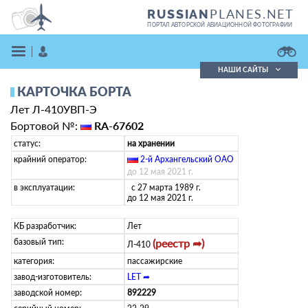
PLANES.NET
RUSSIAN
ПОРТАЛ АВТОРСКОЙ АВИАЦИОННОЙ ФОТОГРАФИИ
НАШИ САЙТЫ
КАРТОЧКА БОРТА
Поиск фотографий
Лет Л-410УВП-Э
Поиск в реестре
Кратко
Подробно
Бортовой №:
RA-67602
ВОЙТИ
статус:
на хранении
крайний оператор:
2-й Архангельский ОАО
(
ru
)
до 12 мая 2021 г.
в эксплуатации:
с 27 марта 1989 г.
до 12 мая 2021 г.
КБ разработчик:
Лет
базовый тип:
(реестр ➦)
Л-410
ЗАРЕГИСТРИРОВАТЬСЯ
категория:
пассажирские
завод-изготовитель:
LET ➦
заводской номер:
892229