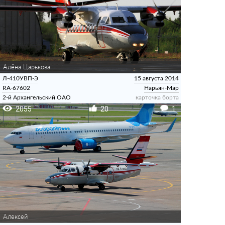
Алёна Царькова
Л-410УВП-Э
15 августа 2014
RA-67602
Нарьян-Мар
2-й Архангельский ОАО
карточка борта
2055
20
1
Алексей