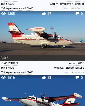
RA-67602
Санкт-Петербург - Пулково
2-й Архангельский ОАО
карточка борта
1305
17
0
Wolf
Л-410УВП-Э
август 2015
RA-67602
Москва - Шереметьево
2-й Архангельский ОАО
карточка борта
1516
13
0