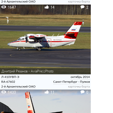
2-й Архангельский ОАО
карточка борта
1647
14
2
Дмитрий Рязанов - AviaPressPhoto
Л-410УВП-Э
октябрь 2014
RA-67602
Санкт-Петербург - Пулково
2-й Архангельский ОАО
карточка борта
1433
11
0