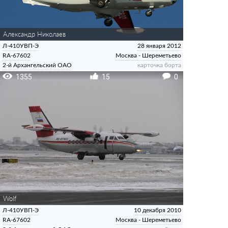
Александр Николаев
Л-410УВП-Э
28 января 2012
RA-67602
Москва - Шереметьево
2-й Архангельский ОАО
карточка борта
1355
15
0
Wolf
Л-410УВП-Э
10 декабря 2010
RA-67602
Москва - Шереметьево