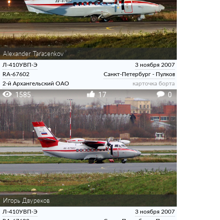
Alexander Tarasenkov
Л-410УВП-Э
3 ноября 2007
RA-67602
Санкт-Петербург - Пулково
2-й Архангельский ОАО
карточка борта
1585
17
0
Игорь Двуреков
Л-410УВП-Э
3 ноября 2007