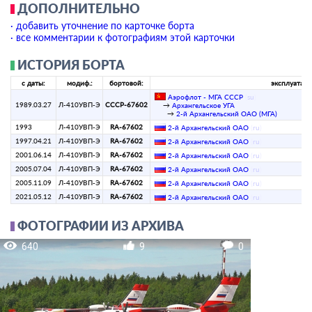
ДОПОЛНИТЕЛЬНО
· добавить уточнение по карточке борта
· все комментарии к фотографиям этой карточки
ИСТОРИЯ БОРТА
с даты:
модиф.:
бортовой:
эксплуатант
Аэрофлот - МГА СССР
(
su
)
1989.03.27
Л-410УВП-Э
СССР-67602
→
Архангельское УГА
→
2-й Архангельский ОАО (МГА)
1993
Л-410УВП-Э
RA-67602
2-й Архангельский ОАО
(
ru
)
1997.04.21
Л-410УВП-Э
RA-67602
2-й Архангельский ОАО
(
ru
)
2001.06.14
Л-410УВП-Э
RA-67602
2-й Архангельский ОАО
(
ru
)
2005.07.04
Л-410УВП-Э
RA-67602
2-й Архангельский ОАО
(
ru
)
2005.11.09
Л-410УВП-Э
RA-67602
2-й Архангельский ОАО
(
ru
)
2021.05.12
Л-410УВП-Э
RA-67602
2-й Архангельский ОАО
(
ru
)
ФОТОГРАФИИ ИЗ АРХИВА
640
9
0