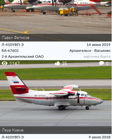
Павел Фетисов
Л-410УВП-Э
14 июня 2019
RA-67602
Архангельск - Васьково
2-й Архангельский ОАО
карточка борта
1147
25
0
Лера Киаме
Л-410УВП-Э
9 июля 2018