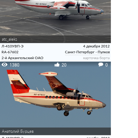
atc_aleks
Л-410УВП-Э
4 декабря 2012
RA-67602
Санкт-Петербург - Пулково
2-й Архангельский ОАО
карточка борта
1380
20
0
Анатолий Бурцев