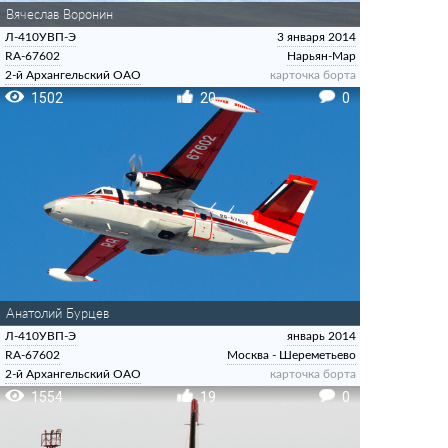
Вячеслав Воронин
Л-410УВП-Э
3 января 2014
RA-67602
Нарьян-Мар
2-й Архангельский ОАО
карточка борта
1502
20
0
Анатолий Бурцев
Л-410УВП-Э
январь 2014
RA-67602
Москва - Шереметьево
2-й Архангельский ОАО
карточка борта
1554
19
0