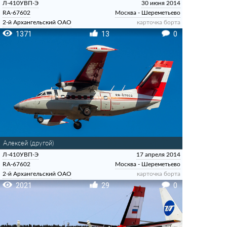
Л-410УВП-Э
30 июня 2014
RA-67602
Москва - Шереметьево
2-й Архангельский ОАО
карточка борта
1371
13
0
Алексей (другой)
Л-410УВП-Э
17 апреля 2014
RA-67602
Москва - Шереметьево
2-й Архангельский ОАО
карточка борта
2021
29
0