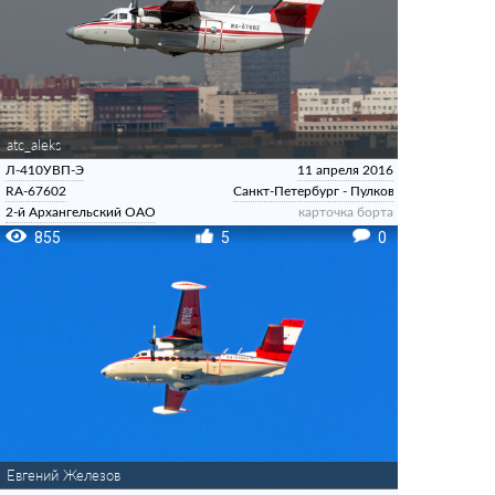
atc_aleks
Л-410УВП-Э
11 апреля 2016
RA-67602
Санкт-Петербург - Пулково
2-й Архангельский ОАО
карточка борта
855
5
0
Евгений Железов