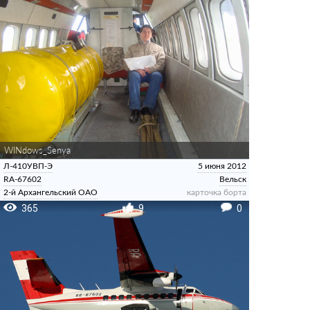
WINdows_Senya
Л-410УВП-Э
5 июня 2012
RA-67602
Вельск
2-й Архангельский ОАО
карточка борта
365
9
0