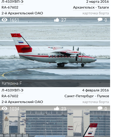
Л-410УВП-Э
2 марта 2016
RA-67602
Архангельск - Талаги
2-й Архангельский ОАО
карточка борта
1651
27
0
Катерина F
Л-410УВП-Э
4 февраля 2016
RA-67602
Санкт-Петербург - Пулково
2-й Архангельский ОАО
карточка борта
1034
23
0