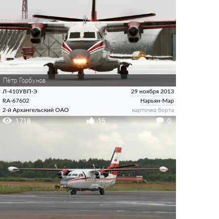
Пётр Горбунов
Л-410УВП-Э
29 ноября 2013
RA-67602
Нарьян-Мар
2-й Архангельский ОАО
карточка борта
1718
15
0