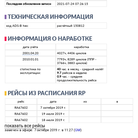
Последнее обновление записи
2021-07-24 07:26:15
ТЕХНИЧЕСКАЯ ИНФОРМАЦИЯ
код ADS-B hex:
расчётный 150812
ИНФОРМАЦИЯ О НАРАБОТКЕ
дата учёта
наработка
2001.04.20
4027ч, 4406 циклов
2010.01.01
7793ч, 8289 циклов (ППР -
3766ч, 3883 циклов)
статистика по
40
час. в месяц - средний налёт
эксплуатации:
9.7
рейсов в неделю
0.9
час. - средняя
продолжительность рейса
РЕЙСЫ ИЗ РАСПИСАНИЯ RP
рейс
дата
из
в
RA67602
7 октября 2019 г.
RA67602
19 июля 2019 г.
RA67602
18 июля 2019 г.
показать все рейсы
замечен в эфире: 7 октября 2019 г. в 11:27 (
GM
)