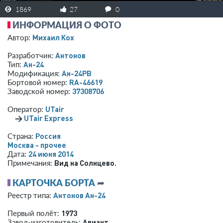
1869
27
0
ИНФОРМАЦИЯ О ФОТО
Михаил Кох
Автор:
Антонов
Разработчик:
Ан-24
Тип:
Ан-24РВ
Модификация:
RA-46619
Бортовой номер:
37308706
Заводской номер:
UTair
Оператор:
→
UTair Express
Россия
Страна:
Москва - прочее
24 июня 2014
Дата:
Вид на Солнцево.
Примечания:
КАРТОЧКА БОРТА
➦
Антонов Ан-24
Реестр типа:
1973
Первый полёт:
Авиант
Завод-изготовитель: