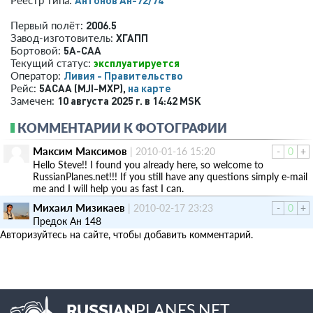
2006.5
Первый полёт:
ХГАПП
Завод-изготовитель:
5A-CAA
Бортовой:
эксплуатируется
Текущий статус:
Ливия - Правительство
Оператор:
5ACAA (MJI-MXP),
на карте
Рейс:
10 августа 2025 г. в 14:42 MSK
Замечен:
КОММЕНТАРИИ К ФОТОГРАФИИ
Максим Максимов
|
2010-01-16 15:20
-
0
+
Hello Steve!! I found you already here, so welcome to
RussianPlanes.net!!! If you still have any questions simply e-mail
me and I will help you as fast I can.
Михаил Мизикаев
|
2010-02-17 23:23
-
0
+
Предок Ан 148
Авторизуйтесь на сайте, чтобы добавить комментарий.
PLANES.NET
RUSSIAN