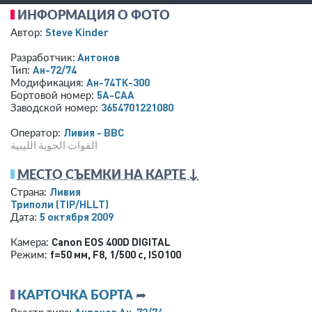
ИНФОРМАЦИЯ О ФОТО
Steve Kinder
Автор:
Антонов
Разработчик:
Ан-72/74
Тип:
Ан-74ТК-300
Модификация:
5A-CAA
Бортовой номер:
3654701221080
Заводской номер:
Ливия - ВВС
Оператор:
القوات الجوية الليبية
МЕСТО СЪЕМКИ НА КАРТЕ ↓
Ливия
Страна:
Триполи
(TIP/HLLT)
5 октября 2009
Дата:
Canon EOS 400D DIGITAL
Камера:
f=50 мм
,
F8
,
1/500 с
,
ISO100
Режим:
КАРТОЧКА БОРТА
➦
Антонов Ан-72/74
Реестр типа: