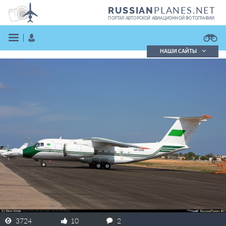
PLANES.NET
RUSSIAN
ПОРТАЛ АВТОРСКОЙ АВИАЦИОННОЙ ФОТОГРАФИИ
НАШИ САЙТЫ
Поиск фотографий
Поиск в реестре
Кратко
Подробно
ВОЙТИ
ЗАРЕГИСТРИРОВАТЬСЯ
3724
10
2