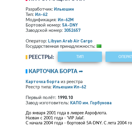
Ильюшин
Разработчик:
Ил-62
Тип:
Ил-62М
Модификация:
5A-DNY
Бортовой номер:
3052657
Заводской номер:
Libyan Arab Air Cargo
Оператор:
Государственная принадлежность:
РЕЕСТРЫ:
ТИП
ОПЕРА
КАРТОЧКА БОРТА ➦
Карточка борта
из реестра
Ильюшин Ил-62
Реестр типа:
1990.10
Первый полёт:
КАПО им. Горбунова
Завод-изготовитель:
До января 2001 года в ливрее Аэрофлота.
Назван с 2001 года - 'VIP Jalal'.
С начала 2004 года - бортовой 5A-DNY. С лета 2004 г