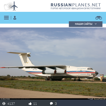
PLANES.NET
RUSSIAN
ПОРТАЛ АВТОРСКОЙ АВИАЦИОННОЙ ФОТОГРАФИИ
НАШИ САЙТЫ
Поиск фотографий
Поиск в реестре
Кратко
Подробно
ВОЙТИ
ЗАРЕГИСТРИРОВАТЬСЯ
4137
11
3