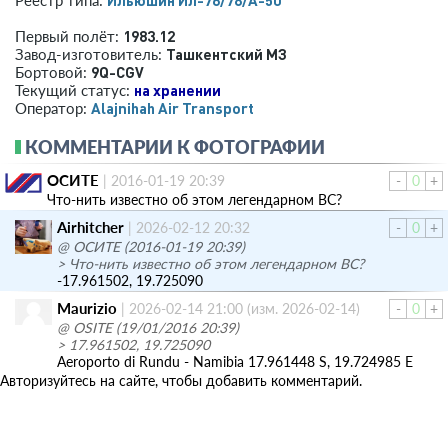
1983.12
Первый полёт:
Ташкентский МЗ
Завод-изготовитель:
9Q-CGV
Бортовой:
на хранении
Текущий статус:
Alajnihah Air Transport
Оператор:
КОММЕНТАРИИ К ФОТОГРАФИИ
ОСИТЕ
|
2016-01-19 20:39
-
0
+
Что-нить известно об этом легендарном ВС?
Airhitcher
|
2026-02-12 20:32
-
0
+
@ ОСИТЕ (2016-01-19 20:39)
> Что-нить известно об этом легендарном ВС?
-17.961502, 19.725090
Maurizio
|
2026-02-14 21:00
(изм. 2026-02-14)
-
0
+
@ OSITE (19/01/2016 20:39)
> 17.961502, 19.725090
Aeroporto di Rundu - Namibia 17.961448 S, 19.724985 E
Авторизуйтесь на сайте, чтобы добавить комментарий.