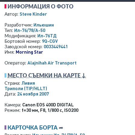
ИНФОРМАЦИЯ О ФОТО
Steve Kinder
Автор:
Ильюшин
Разработчик:
Ил-76/78/А-50
Тип:
Ил-76ТД
Модификация:
9Q-CGV
Бортовой номер:
0033449441
Заводской номер:
Morning Star
Имя:
Alajnihah Air Transport
Оператор:
МЕСТО СЪЕМКИ НА КАРТЕ ↓
Ливия
Страна:
Триполи
(TIP/HLLT)
24 ноября 2007
Дата:
Canon EOS 400D DIGITAL
Камера:
f=30 мм
,
F8
,
1/800 с
,
ISO200
Режим:
КАРТОЧКА БОРТА
➦
Ильюшин Ил-76/78/А-50
Реестр типа: