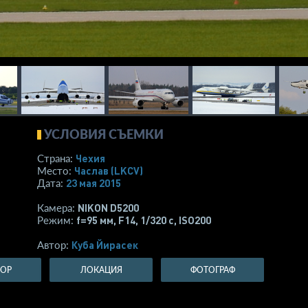
УСЛОВИЯ СЪЕМКИ
Чехия
Страна:
Часлав
(LKCV)
Место:
23 мая 2015
Дата:
NIKON D5200
Камера:
f=95 мм
,
F14
,
1/320 с
,
ISO200
Режим:
Куба Йирасек
Автор:
ТОР
ЛОКАЦИЯ
ФОТОГРАФ