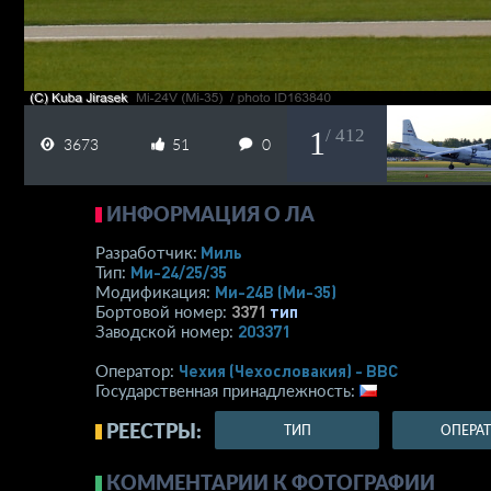
1
/ 412
3673
51
0
ИНФОРМАЦИЯ О ЛА
Миль
Разработчик:
Ми-24/25/35
Тип:
Ми-24В (Ми-35)
Модификация:
3371
тип
Бортовой номер:
203371
Заводской номер:
Чехия (Чехословакия) - ВВС
Оператор:
Государственная принадлежность:
РЕЕСТРЫ:
ТИП
ОПЕРА
КОММЕНТАРИИ К ФОТОГРАФИИ