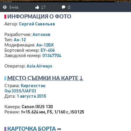
5446
17
0
ИНФОРМАЦИЯ О ФОТО
Сергей Савельев
Автор:
Антонов
Разработчик:
Ан-12
Тип:
Ан-12БК
Модификация:
EY-406
Бортовой номер:
01347704
Заводской номер:
Asia Airways
Оператор:
МЕСТО СЪЕМКИ НА КАРТЕ ↓
Киргизстан
Страна:
Ош
(OSS/UAFO)
1 августа 2015
Дата:
Canon IXUS 130
Камера:
f=15.624 мм
,
F5
,
1/160 с
,
ISO125
Режим:
КАРТОЧКА БОРТА
➦