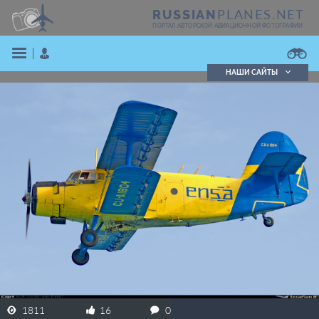
PLANES.NET
RUSSIAN
ПОРТАЛ АВТОРСКОЙ АВИАЦИОННОЙ ФОТОГРАФИИ
НАШИ САЙТЫ
Поиск фотографий
Поиск в реестре
Кратко
Подробно
ВОЙТИ
ЗАРЕГИСТРИРОВАТЬСЯ
1811
16
0