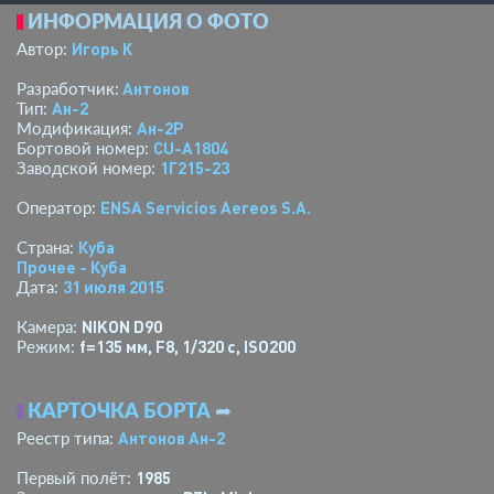
ИНФОРМАЦИЯ О ФОТО
Игорь К
Автор:
Антонов
Разработчик:
Ан-2
Тип:
Ан-2Р
Модификация:
CU-A1804
Бортовой номер:
1Г215-23
Заводской номер:
ENSA Servicios Aereos S.A.
Оператор:
Куба
Страна:
Прочее - Куба
31 июля 2015
Дата:
NIKON D90
Камера:
f=135 мм
,
F8
,
1/320 с
,
ISO200
Режим:
КАРТОЧКА БОРТА
➦
Антонов Ан-2
Реестр типа:
1985
Первый полёт: