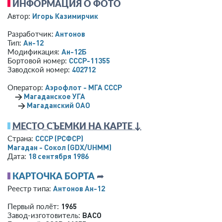
ИНФОРМАЦИЯ О ФОТО
Игорь Казимирчик
Автор:
Антонов
Разработчик:
Ан-12
Тип:
Ан-12Б
Модификация:
СССР-11355
Бортовой номер:
402712
Заводской номер:
Аэрофлот - МГА СССР
Оператор:
→
Магаданское УГА
→
Магаданский ОАО
МЕСТО СЪЕМКИ НА КАРТЕ ↓
СССР (РСФСР)
Страна:
Магадан - Сокол
(GDX/UHMM)
18 сентября 1986
Дата:
КАРТОЧКА БОРТА
➦
Антонов Ан-12
Реестр типа:
1965
Первый полёт:
ВАСО
Завод-изготовитель: