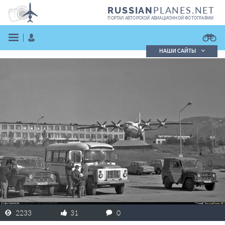
PLANES.NET
RUSSIAN
ПОРТАЛ АВТОРСКОЙ АВИАЦИОННОЙ ФОТОГРАФИИ
НАШИ САЙТЫ
Поиск фотографий
Поиск в реестре
Кратко
Подробно
ВОЙТИ
ЗАРЕГИСТРИРОВАТЬСЯ
2233
31
0