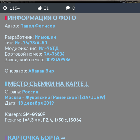
1154
21
0
ИНФОРМАЦИЯ О ФОТО
Павел Фетисов
Автор:
Ильюшин
Разработчик:
Ил-76/78/А-50
Тип:
Ил-76ТД
Модификация:
RA-76834
Бортовой номер:
0093499986
Заводской номер:
Абакан Эир
Оператор:
МЕСТО СЪЕМКИ НА КАРТЕ ↓
Россия
Страна:
Москва - Жуковский (Раменское)
(ZIA/UUBW)
18 декабря 2019
Дата:
SM-G960F
Камера:
f=4.3 мм
,
F2.4
,
1/50 с
,
ISO64
Режим:
КАРТОЧКА БОРТА
➦