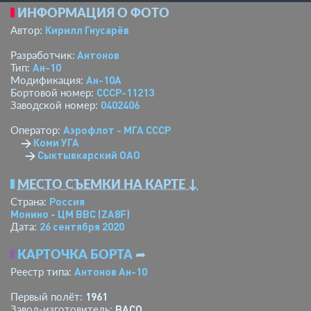
ИНФОРМАЦИЯ О ФОТО
Кирилл Гнусарёв
Автор:
Антонов
Разработчик:
Ан-10
Тип:
Ан-10А
Модификация:
СССР-11213
Бортовой номер:
0402406
Заводской номер:
Аэрофлот - МГА СССР
Оператор:
→
Коми УГА
→
Сыктывкарский ОАО
МЕСТО СЪЕМКИ НА КАРТЕ ↓
Россия
Страна:
Монино - ЦМ ВВС
(ZA8F)
26 сентября 2020
Дата:
КАРТОЧКА БОРТА
➦
Антонов Ан-10
Реестр типа:
1961
Первый полёт:
ВАСО
Завод-изготовитель: