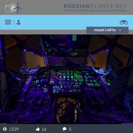
PLANES.NET
RUSSIAN
ПОРТАЛ АВТОРСКОЙ АВИАЦИОННОЙ ФОТОГРАФИИ
НАШИ САЙТЫ
Поиск фотографий
Поиск в реестре
Кратко
Подробно
ВОЙТИ
ЗАРЕГИСТРИРОВАТЬСЯ
2539
16
5