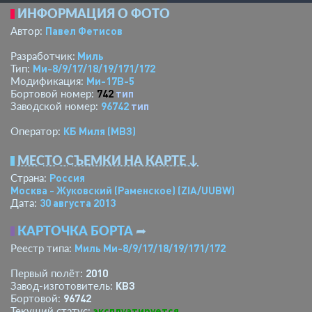
ИНФОРМАЦИЯ О ФОТО
Павел Фетисов
Автор:
Миль
Разработчик:
Ми-8/9/17/18/19/171/172
Тип:
Ми-17В-5
Модификация:
742
тип
Бортовой номер:
96742
тип
Заводской номер:
КБ Миля (МВЗ)
Оператор:
МЕСТО СЪЕМКИ НА КАРТЕ ↓
Россия
Страна:
Москва - Жуковский (Раменское)
(ZIA/UUBW)
30 августа 2013
Дата:
КАРТОЧКА БОРТА
➦
Миль Ми-8/9/17/18/19/171/172
Реестр типа:
2010
Первый полёт:
КВЗ
Завод-изготовитель:
96742
Бортовой:
эксплуатируется
Текущий статус: