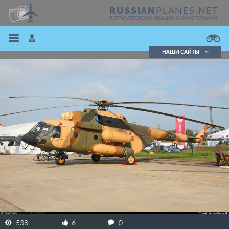
PLANES.NET
RUSSIAN
ПОРТАЛ АВТОРСКОЙ АВИАЦИОННОЙ ФОТОГРАФИИ
НАШИ САЙТЫ
Поиск фотографий
Поиск в реестре
Кратко
Подробно
ВОЙТИ
ЗАРЕГИСТРИРОВАТЬСЯ
538
6
0