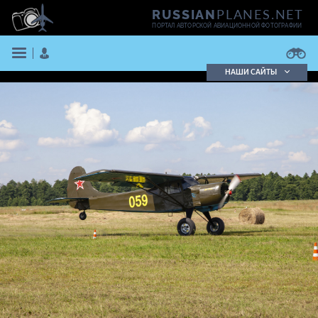
PLANES.NET
RUSSIAN
ПОРТАЛ АВТОРСКОЙ АВИАЦИОННОЙ ФОТОГРАФИИ
НАШИ САЙТЫ
Поиск фотографий
Поиск в реестре
Кратко
Подробно
ВОЙТИ
ЗАРЕГИСТРИРОВАТЬСЯ