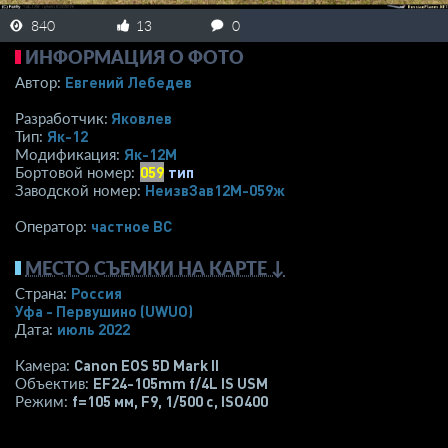
840
13
0
ИНФОРМАЦИЯ О ФОТО
Евгений Лебедев
Автор:
Яковлев
Разработчик:
Як-12
Тип:
Як-12М
Модификация:
059
тип
Бортовой номер:
НеизвЗав12М-059ж
Заводской номер:
­частное ВС­
Оператор:
МЕСТО СЪЕМКИ НА КАРТЕ ↓
Россия
Страна:
Уфа - Первушино
(UWUO)
июль 2022
Дата:
Canon EOS 5D Mark II
Камера:
EF24-105mm f/4L IS USM
Объектив:
f=105 мм
,
F9
,
1/500 с
,
ISO400
Режим: