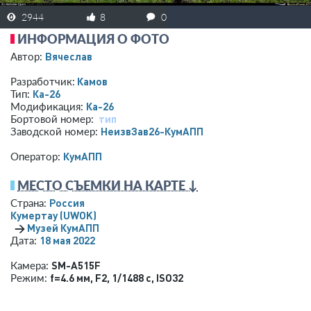
2944
8
0
ИНФОРМАЦИЯ О ФОТО
Вячеслав
Автор:
Камов
Разработчик:
Ка-26
Тип:
Ка-26
Модификация:
тип
Бортовой номер:
НеизвЗав26-КумАПП
Заводской номер:
КумАПП
Оператор:
МЕСТО СЪЕМКИ НА КАРТЕ ↓
Россия
Страна:
Кумертау
(UWOK)
→
Музей КумАПП
18 мая 2022
Дата:
SM-A515F
Камера:
f=4.6 мм
,
F2
,
1/1488 с
,
ISO32
Режим: