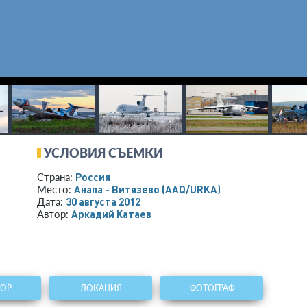
УСЛОВИЯ СЪЕМКИ
Россия
Страна:
Анапа - Витязево
(AAQ/URKA)
Место:
30 августа 2012
Дата:
Аркадий Катаев
Автор:
ТОР
ЛОКАЦИЯ
ФОТОГРАФ