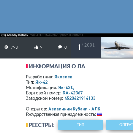
1
/ 2091
798
9
0
ИНФОРМАЦИЯ О ЛА
Яковлев
Разработчик:
Як-42
Тип:
Як-42Д
Модификация:
RA-42367
Бортовой номер:
4520421914133
Заводской номер:
Авиалинии Кубани - АЛК
Оператор:
Государственная принадлежность:
РЕЕСТРЫ:
ТИП
ОПЕРА