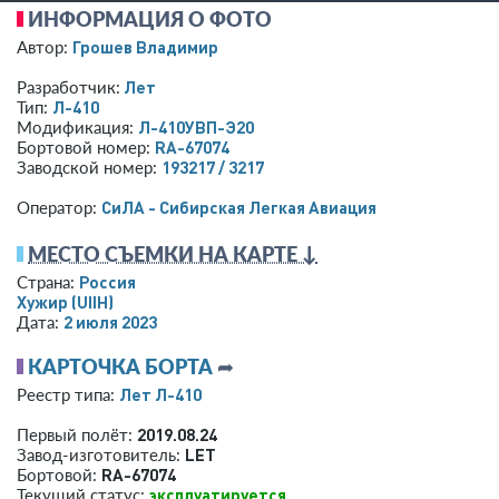
ИНФОРМАЦИЯ О ФОТО
Грошев Владимир
Автор:
Лет
Разработчик:
Л-410
Тип:
Л-410УВП-Э20
Модификация:
RA-67074
Бортовой номер:
193217 / 3217
Заводской номер:
СиЛА - Сибирская Легкая Авиация
Оператор:
МЕСТО СЪЕМКИ НА КАРТЕ ↓
Россия
Страна:
Хужир
(UIIH)
2 июля 2023
Дата:
КАРТОЧКА БОРТА
➦
Лет Л-410
Реестр типа:
2019.08.24
Первый полёт:
LET
Завод-изготовитель:
RA-67074
Бортовой:
эксплуатируется
Текущий статус: