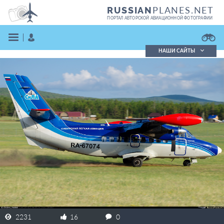
PLANES.NET
RUSSIAN
ПОРТАЛ АВТОРСКОЙ АВИАЦИОННОЙ ФОТОГРАФИИ
НАШИ САЙТЫ
Поиск фотографий
Поиск в реестре
Кратко
Подробно
ВОЙТИ
ЗАРЕГИСТРИРОВАТЬСЯ
2231
16
0