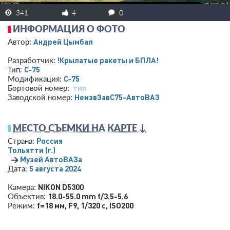
341
4
0
ИНФОРМАЦИЯ О ФОТО
Андрей Цымбал
Автор:
!Крылатые ракеты и БПЛА!
Разработчик:
С-75
Тип:
С-75
Модификация:
тип
Бортовой номер:
НеизвЗавС75-АвтоВАЗ
Заводской номер:
МЕСТО СЪЕМКИ НА КАРТЕ ↓
Россия
Страна:
Тольятти (г.)
→
Музей АвтоВАЗа
5 августа 2024
Дата:
NIKON D5300
Камера:
18.0-55.0 mm f/3.5-5.6
Объектив:
f=18 мм
,
F9
,
1/320 с
,
ISO200
Режим: