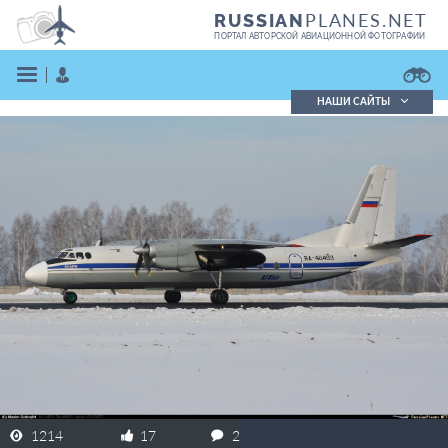
PLANES.NET
RUSSIAN
ПОРТАЛ АВТОРСКОЙ АВИАЦИОННОЙ ФОТОГРАФИИ
НАШИ САЙТЫ
Поиск фотографий
Поиск в реестре
Кратко
Подробно
ВОЙТИ
ЗАРЕГИСТРИРОВАТЬСЯ
1214
17
2