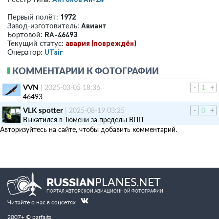
1972
Первый полёт:
Авиант
Завод-изготовитель:
RA-46493
Бортовой:
авария (повреждён)
Текущий статус:
UTair
Оператор:
КОММЕНТАРИИ К ФОТОГРАФИИ
VVN
|
2025-03-05 18:36
-
1
+
46493
VLK spotter
|
2025-08-19 03:25
-
0
+
Выкатился в Тюмени за пределы ВПП
Авторизуйтесь на сайте, чтобы добавить комментарий.
PLANES.NET
RUSSIAN
ПОРТАЛ АВТОРСКОЙ АВИАЦИОННОЙ ФОТОГРАФИИ
Читайте о нас в соцсетях
2007+ © parfaits