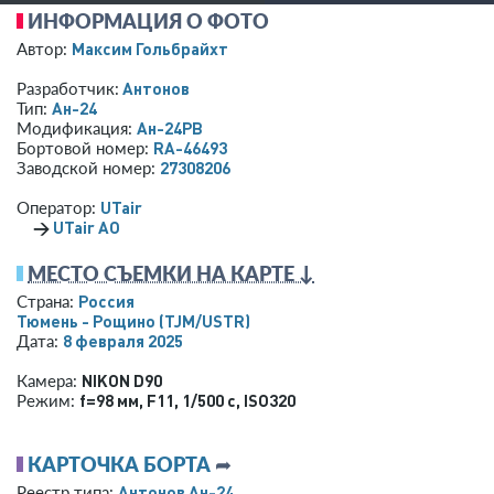
ИНФОРМАЦИЯ О ФОТО
Максим Гольбрайхт
Автор:
Антонов
Разработчик:
Ан-24
Тип:
Ан-24РВ
Модификация:
RA-46493
Бортовой номер:
27308206
Заводской номер:
UTair
Оператор:
→
UTair АО
МЕСТО СЪЕМКИ НА КАРТЕ ↓
Россия
Страна:
Тюмень - Рощино
(TJM/USTR)
8 февраля 2025
Дата:
NIKON D90
Камера:
f=98 мм
,
F11
,
1/500 с
,
ISO320
Режим:
КАРТОЧКА БОРТА
➦
Антонов Ан-24
Реестр типа: