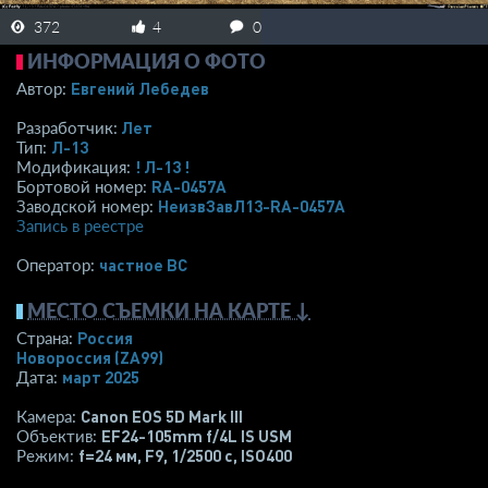
372
4
0
ИНФОРМАЦИЯ О ФОТО
Евгений Лебедев
Автор:
Лет
Разработчик:
Л-13
Тип:
! Л-13 !
Модификация:
RA-0457A
Бортовой номер:
НеизвЗавЛ13-RA-0457A
Заводской номер:
Запись в реестре
­частное ВС­
Оператор:
МЕСТО СЪЕМКИ НА КАРТЕ ↓
Россия
Страна:
Новороссия
(ZA99)
март 2025
Дата:
Canon EOS 5D Mark III
Камера:
EF24-105mm f/4L IS USM
Объектив:
f=24 мм
,
F9
,
1/2500 с
,
ISO400
Режим: