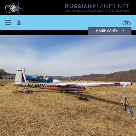
PLANES.NET
RUSSIAN
ПОРТАЛ АВТОРСКОЙ АВИАЦИОННОЙ ФОТОГРАФИИ
НАШИ САЙТЫ
Поиск фотографий
Поиск в реестре
Кратко
Подробно
ВОЙТИ
ЗАРЕГИСТРИРОВАТЬСЯ