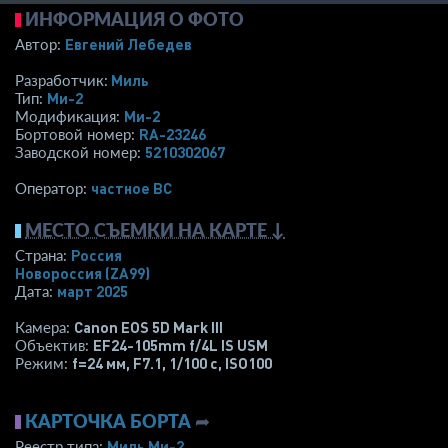
ИНФОРМАЦИЯ О ФОТО
Евгений Лебедев
Автор:
Миль
Разработчик:
Ми-2
Тип:
Ми-2
Модификация:
RA-23246
Бортовой номер:
5210302067
Заводской номер:
­частное ВС­
Оператор:
МЕСТО СЪЕМКИ НА КАРТЕ ↓
Россия
Страна:
Новороссия
(ZA99)
март 2025
Дата:
Canon EOS 5D Mark III
Камера:
EF24-105mm f/4L IS USM
Объектив:
f=24 мм
,
F7.1
,
1/100 с
,
ISO100
Режим:
КАРТОЧКА БОРТА
➦
Миль Ми-2
Реестр типа: