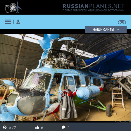
PLANES.NET
RUSSIAN
ПОРТАЛ АВТОРСКОЙ АВИАЦИОННОЙ ФОТОГРАФИИ
НАШИ САЙТЫ
Поиск фотографий
Поиск в реестре
Кратко
Подробно
ВОЙТИ
ЗАРЕГИСТРИРОВАТЬСЯ
572
6
1