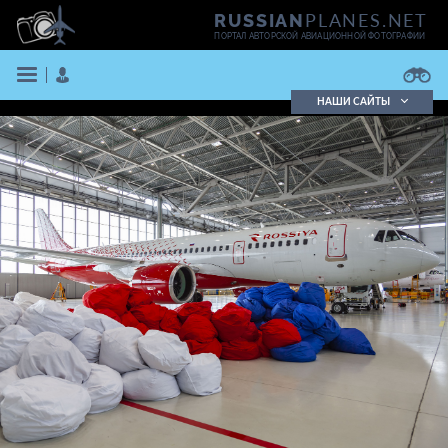
PLANES.NET
RUSSIAN
ПОРТАЛ АВТОРСКОЙ АВИАЦИОННОЙ ФОТОГРАФИИ
НАШИ САЙТЫ
Поиск фотографий
Поиск в реестре
Кратко
Подробно
ВОЙТИ
ЗАРЕГИСТРИРОВАТЬСЯ