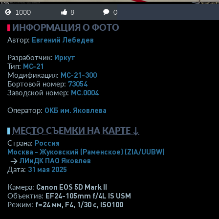
1000
8
0
ИНФОРМАЦИЯ О ФОТО
Евгений Лебедев
Автор:
Иркут
Разработчик:
МС-21
Тип:
МС-21-300
Модификация:
73054
Бортовой номер:
МС.0004
Заводской номер:
ОКБ им. Яковлева
Оператор:
МЕСТО СЪЕМКИ НА КАРТЕ ↓
Россия
Страна:
Москва - Жуковский (Раменское)
(ZIA/UUBW)
→
ЛИиДК ПАО Яковлев
31 мая 2025
Дата:
Canon EOS 5D Mark II
Камера:
EF24-105mm f/4L IS USM
Объектив:
f=24 мм
,
F4
,
1/30 с
,
ISO100
Режим: