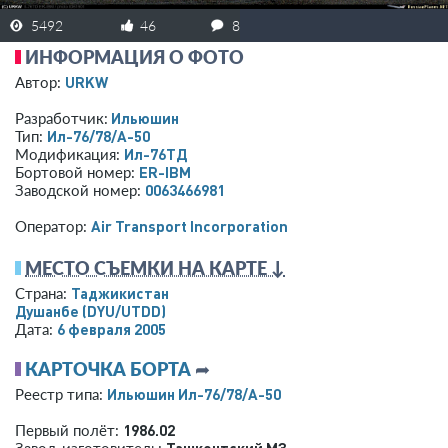
5492
46
8
ИНФОРМАЦИЯ О ФОТО
URKW
Автор:
Ильюшин
Разработчик:
Ил-76/78/А-50
Тип:
Ил-76ТД
Модификация:
ER-IBM
Бортовой номер:
0063466981
Заводской номер:
Air Transport Incorporation
Оператор:
МЕСТО СЪЕМКИ НА КАРТЕ ↓
Таджикистан
Страна:
Душанбе
(DYU/UTDD)
6 февраля 2005
Дата:
КАРТОЧКА БОРТА
➦
Ильюшин Ил-76/78/А-50
Реестр типа:
1986.02
Первый полёт:
Ташкентский МЗ
Завод-изготовитель: