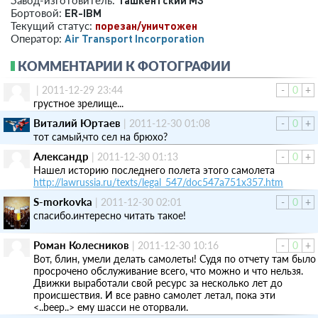
ER-IBM
Бортовой:
порезан/уничтожен
Текущий статус:
Air Transport Incorporation
Оператор:
КОММЕНТАРИИ К ФОТОГРАФИИ
|
2011-12-29 23:44
-
0
+
грустное зрелище...
Виталий Юртаев
|
2011-12-30 01:08
-
0
+
тот самый,что сел на брюхо?
Александр
|
2011-12-30 01:13
-
0
+
Нашел историю последнего полета этого самолета
http://lawrussia.ru/texts/legal_547/doc547a751x357.htm
S-morkovka
|
2011-12-30 02:01
-
0
+
спасибо.интересно читать такое!
Роман Колесников
|
2011-12-30 10:16
-
0
+
Вот, блин, умели делать самолеты! Судя по отчету там было
просрочено обслуживание всего, что можно и что нельзя.
Движки выработали свой ресурс за несколько лет до
происшествия. И все равно самолет летал, пока эти
<..beep..> ему шасси не оторвали.