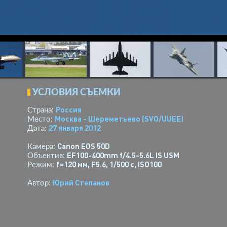
УСЛОВИЯ СЪЕМКИ
Россия
Страна:
Москва - Шереметьево
(SVO/UUEE)
Место:
27 января 2012
Дата:
Canon EOS 50D
Камера:
EF100-400mm f/4.5-5.6L IS USM
Объектив:
f=120 мм
,
F5.6
,
1/500 с
,
ISO100
Режим:
Юрий Степанов
Автор: