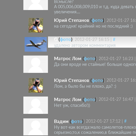
Всмысле?
А 005,006,008,009,010 и т.д. куда деват
увеличения....
Юрий Степанов
(
фото
)
|
2012-01-27 16
на сегодня! крайний но не последний :)
G
(
фото
)
|
2012-01-27 16:15
|
#
удалено автором комментария
Матрос Лом
(
фото
)
|
2012-01-27 16:23
Да они вроде не стайные! больше одного
Юрий Степанов
(
фото
)
|
2012-01-27 16
Лом, а было бы не плохо, да? :)
Матрос Лом
(
фото
)
|
2012-01-27 16:47
Нет уж, спасибо!))
Вадим
(
фото
)
|
2012-01-27 17:12
|
#
Ну вот-как всегда:мало самолетов-плох
серьезно,то,к сожалению,в ближайшие п