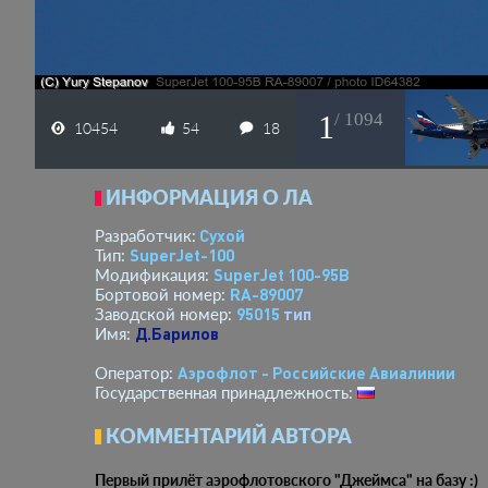
1
/ 1094
10454
54
18
ИНФОРМАЦИЯ О ЛА
Сухой
Разработчик:
SuperJet-100
Тип:
SuperJet 100-95B
Модификация:
RA-89007
Бортовой номер:
95015
тип
Заводской номер:
Д.Барилов
Имя:
Аэрофлот - Российские Авиалинии
Оператор:
Государственная принадлежность:
КОММЕНТАРИЙ АВТОРА
Первый прилёт аэрофлотовского "Джеймса" на базу :)