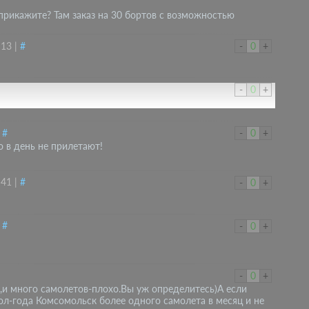
ь прикажите? Там заказ на 30 бортов с возможностью
:13
|
#
-
0
+
-
0
+
|
#
-
0
+
 в день не прилетают!
:41
|
#
-
0
+
|
#
-
0
+
-
0
+
о,и много самолетов-плохо.Вы уж определитесь)А если
ол-года Комсомольск более одного самолета в месяц и не