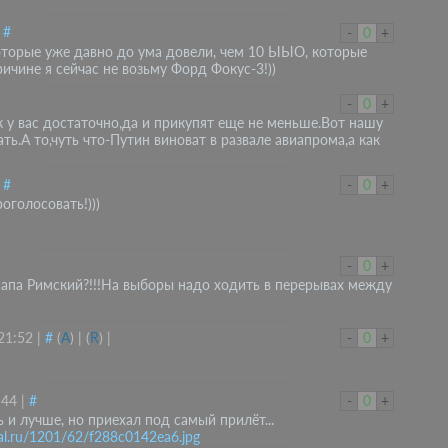
|
#
-
0
+
которые уже давно до ума довели, чем 10 ЫЫО, которые
ичине я сейчас не возьму Форд Фокус-3!))
-
0
+
ак у вас достаточно,да и прикупят еще не меньше.Вот нашу
ь.А то,чуть что-Путин виноват в развале авиапрома,а как
|
#
-
0
+
оголосовать!)))
-
0
+
Папа Римский?!!!На выборы надо ходить в перерывах между
21:52
|
#
(
A
)
|
(
R
)
|
-
0
+
:44
|
#
-
0
+
 и лучше, но приехал под самый прилёт...
ikal.ru/1201/62/f288c0142ea6.jpg