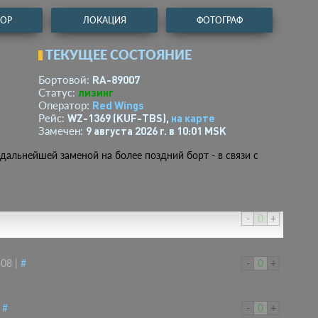
ТОР
ЛОКАЦИЯ
ФОТОГРАФ
ТЕКУЩЕЕ СОСТОЯНИЕ
RA-89007
Бортовой:
лизинг
Статус:
Red Wings
Оператор:
WZ-1369 (KUF-TBS),
на карте
Рейс:
9 августа 2026 г. в 10:01 MSK
Замечен:
дальнейшей заменой на более поздний борт - в связи с
-
0
+
:08
|
#
-
0
+
|
#
-
0
+