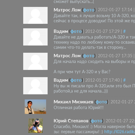
сможет выпускать...(
Матрос Лом
(
фото
)
|
2012-01-27 17:14
Давайте так, я лучше возьму 10 А-320, 
сейчас в процесе доводки! По этой же пр
Вадим
(
фото
)
|
2012-01-27 17:29
|
#
Давайте не давать,а работать!А-320 и т
технику надо по любому кому-то осваиват
самим что-то делать-так в сторону...
Матрос Лом
(
фото
)
|
2012-01-27 17:35
Для начала надо сходить на выборы и пр
А при чем тут А-320 и у Вас?
Вадим
(
фото
)
|
2012-01-27 17:40
|
#
Ну вы ж писали про А-320,или это был 
работой,а не для начала...)))
Михаил Мизикаев
(
фото
)
|
2012-01-27 
Отличная работа Юрий!!!
Юрий Степанов
(
фото
)
|
2012-01-27 22
Спасибо, Михаил! :) Могла наверное быть
зы: первые пассажиры! :)
http://i026.rad