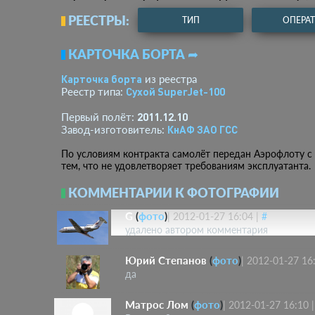
РЕЕСТРЫ:
ТИП
ОПЕРА
КАРТОЧКА БОРТА ➦
Карточка борта
из реестра
Сухой SuperJet-100
Реестр типа:
2011.12.10
Первый полёт:
КнАФ ЗАО ГСС
Завод-изготовитель:
По условиям контракта самолёт передан Аэрофлоту с 
тем, что не удовлетворяет требованиям эксплуатанта.
КОММЕНТАРИИ К ФОТОГРАФИИ
G
(
фото
)
|
2012-01-27 16:04
|
#
удалено автором комментария
Юрий Степанов
(
фото
)
|
2012-01-27 16
да
Матрос Лом
(
фото
)
|
2012-01-27 16:10