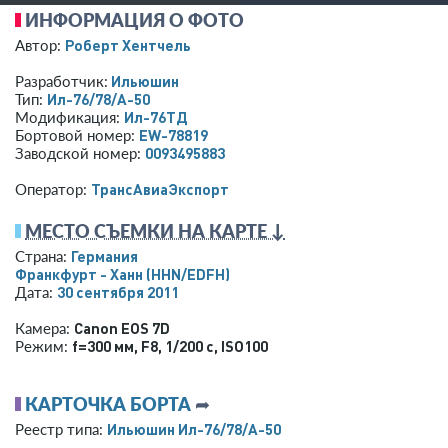
ИНФОРМАЦИЯ О ФОТО
Роберт Хентчель
Автор:
Ильюшин
Разработчик:
Ил-76/78/А-50
Тип:
Ил-76ТД
Модификация:
EW-78819
Бортовой номер:
0093495883
Заводской номер:
ТрансАвиаЭкспорт
Оператор:
МЕСТО СЪЕМКИ НА КАРТЕ ↓
Германия
Страна:
Франкфурт - Ханн
(HHN/EDFH)
30 сентября 2011
Дата:
Canon EOS 7D
Камера:
f=300 мм
,
F8
,
1/200 с
,
ISO100
Режим:
КАРТОЧКА БОРТА
➦
Ильюшин Ил-76/78/А-50
Реестр типа: