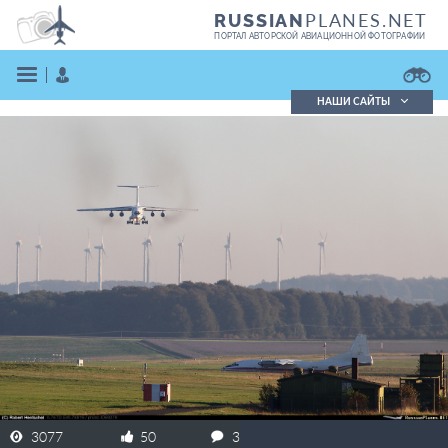
PLANES.NET
RUSSIAN
ПОРТАЛ АВТОРСКОЙ АВИАЦИОННОЙ ФОТОГРАФИИ
НАШИ САЙТЫ
Поиск фотографий
Поиск в реестре
Кратко
Подробно
ВОЙТИ
ЗАРЕГИСТРИРОВАТЬСЯ
3077
50
3