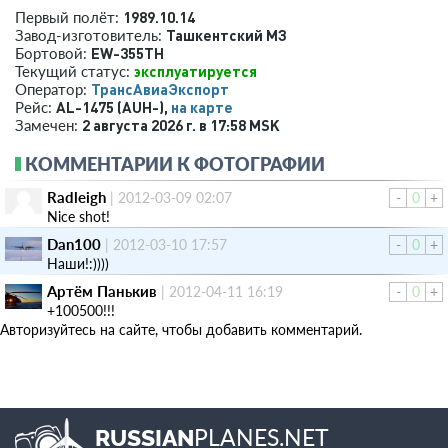
1989.10.14
Первый полёт:
Ташкентский МЗ
Завод-изготовитель:
EW-355TH
Бортовой:
эксплуатируется
Текущий статус:
ТрансАвиаЭкспорт
Оператор:
AL-1475 (AUH-),
на карте
Рейс:
2 августа 2026 г. в 17:58 MSK
Замечен:
КОММЕНТАРИИ К ФОТОГРАФИИ
Radleigh
|
2012-03-09 02:07
-
0
+
Nice shot!
Dan100
|
2012-03-10 17:57
-
0
+
Наши!:))))
Артём Панькив
|
2012-04-11 16:19
-
0
+
+100500!!!
Авторизуйтесь на сайте, чтобы добавить комментарий.
PLANES.NET
RUSSIAN