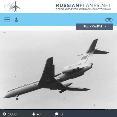
PLANES.NET
RUSSIAN
ПОРТАЛ АВТОРСКОЙ АВИАЦИОННОЙ ФОТОГРАФИИ
НАШИ САЙТЫ
Поиск фотографий
Поиск в реестре
Кратко
Подробно
ВОЙТИ
ЗАРЕГИСТРИРОВАТЬСЯ
2800
45
0