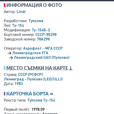
ИНФОРМАЦИЯ О ФОТО
Lindr
Автор:
Туполев
Разработчик:
Ту-154
Тип:
Ту-154Б-2
Модификация:
СССР-85298
Бортовой номер:
78A298
Заводской номер:
Аэрофлот - МГА СССР
Оператор:
→
Ленинградское УГА
→
Ленинградский ОАО (Пулково)
МЕСТО СЪЕМКИ НА КАРТЕ ↓
СССР (РСФСР)
Страна:
Ленинград - Пулково
(LED/ULLI)
1983
Дата:
КАРТОЧКА БОРТА
➦
Туполев Ту-154
Реестр типа:
1978.09
Первый полёт:
Авиакор
Завод-изготовитель: