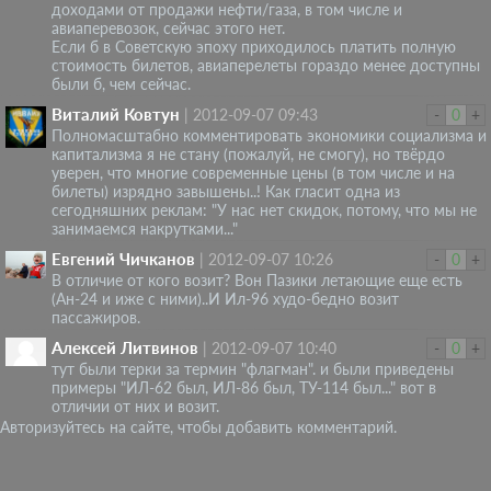
доходами от продажи нефти/газа, в том числе и
авиаперевозок, сейчас этого нет.
Если б в Советскую эпоху приходилось платить полную
стоимость билетов, авиаперелеты гораздо менее доступны
были б, чем сейчас.
Виталий Ковтун
|
2012-09-07 09:43
-
0
+
Полномасштабно комментировать экономики социализма и
капитализма я не стану (пожалуй, не смогу), но твёрдо
уверен, что многие современные цены (в том числе и на
билеты) изрядно завышены..! Как гласит одна из
сегодняшних реклам: "У нас нет скидок, потому, что мы не
занимаемся накрутками..."
Евгений Чичканов
|
2012-09-07 10:26
-
0
+
В отличие от кого возит? Вон Пазики летающие еще есть
(Ан-24 и иже с ними)..И Ил-96 худо-бедно возит
пассажиров.
Алексей Литвинов
|
2012-09-07 10:40
-
0
+
тут были терки за термин "флагман". и были приведены
примеры "ИЛ-62 был, ИЛ-86 был, ТУ-114 был..." вот в
отличии от них и возит.
Авторизуйтесь на сайте, чтобы добавить комментарий.