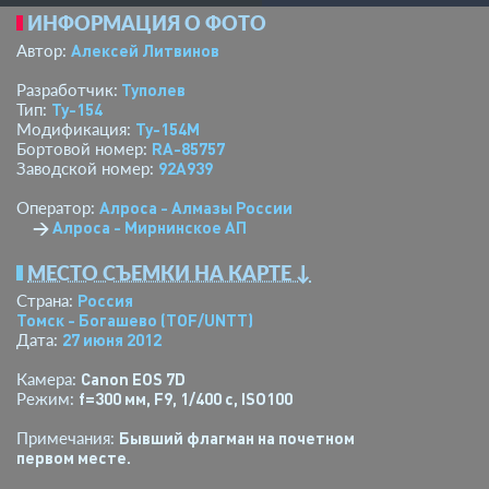
ИНФОРМАЦИЯ О ФОТО
Алексей Литвинов
Автор:
Туполев
Разработчик:
Ту-154
Тип:
Ту-154М
Модификация:
RA-85757
Бортовой номер:
92A939
Заводской номер:
Алроса - Алмазы России
Оператор:
→
Алроса - Мирнинское АП
МЕСТО СЪЕМКИ НА КАРТЕ ↓
Россия
Страна:
Томск - Богашево
(TOF/UNTT)
27 июня 2012
Дата:
Canon EOS 7D
Камера:
f=300 мм
,
F9
,
1/400 с
,
ISO100
Режим:
Бывший флагман на почетном
Примечания:
первом месте.