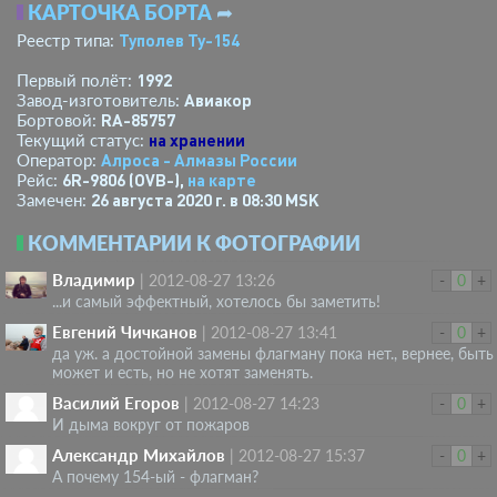
КАРТОЧКА БОРТА
➦
Туполев Ту-154
Реестр типа:
1992
Первый полёт:
Авиакор
Завод-изготовитель:
RA-85757
Бортовой:
на хранении
Текущий статус:
Алроса - Алмазы России
Оператор:
6R-9806 (OVB-),
на карте
Рейс:
26 августа 2020 г. в 08:30 MSK
Замечен:
КОММЕНТАРИИ К ФОТОГРАФИИ
Владимир
|
2012-08-27 13:26
-
0
+
...и самый эффектный, хотелось бы заметить!
Евгений Чичканов
|
2012-08-27 13:41
-
0
+
да уж. а достойной замены флагману пока нет., вернее, быть
может и есть, но не хотят заменять.
Василий Егоров
|
2012-08-27 14:23
-
0
+
И дыма вокруг от пожаров
Александр Михайлов
|
2012-08-27 15:37
-
0
+
А почему 154-ый - флагман?