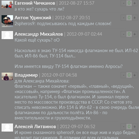
Евгений Чичканов
|
2012-08-27 15:57
-
0
+
а кто же? сухарь что ли?
Антон Удинский
|
2012-08-27 20:51
-
0
+
2spheros9: подписываюсь под каждым словом!
Александр Михайлов
|
2012-09-07 02:44
-
0
+
Какой ещё сухарь? оО
Насколько я знаю ТУ-154 никогда флагманом не был. ИЛ-62
был, ИЛ-86 был, ТУ-114 был...
Или имеется ввиду ТУ-154 флагман именно Алросы?
Владимир
|
2012-09-07 04:58
-
0
+
для Алексанра Михайлова:
Флагман — также означет «первый», «главный», «ведущий»,
«массовый», например «Флагман промышленности». А
касательно Ту-154, о был флагманом. И занимал первое
место по массовости производства в СССР. Со счетов это
списать невозможно. Ил-114 & Ил-62 - в свою очередь были
флагманами по дальности полёта. Ил-86 - по
вместительности и грузоподьёмнсти.
Алексей Литвинов
|
2012-09-07 06:52
-
0
+
И кроме сказанного spheros9, он все еще жив и худо бедно,
но возит пассажиров. В отличии от всех остальных.