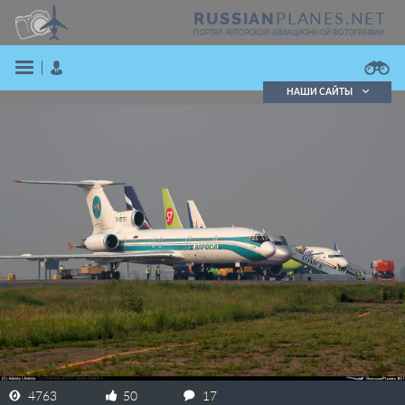
PLANES.NET
RUSSIAN
ПОРТАЛ АВТОРСКОЙ АВИАЦИОННОЙ ФОТОГРАФИИ
НАШИ САЙТЫ
Поиск фотографий
Поиск в реестре
Кратко
Подробно
ВОЙТИ
ЗАРЕГИСТРИРОВАТЬСЯ
4763
50
17