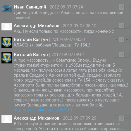
Иван Савицкий
|
2012-09-07 07:24
-
0
+
Дай Бог,чтоб ещё долго Алроса летала на отечественной
технике!
Александр Михайлов
|
2012-09-07 08:10
-
0
+
А-а.. Ну если только по массовости, тогда конечно :)
Виталий Ковтун
|
2012-09-07 08:50
-
0
+
КЛАССная, рабочая "Лошадка" -Ту-154..!
Виталий Ковтун
|
2012-09-07 09:04
-
0
+
А, про массовость... и Советскую Эпоху... Будучи
студентом(абитуриентом), в 1985.м году(в течении 5
месяцев, так получилось) я летал пять раз(в оба конца)(с
Урала в Среднюю Азию) при той ещё, средней зарплате
моих родителей..!(в основном на Ту-154, к слову сказать).
Аэропорта были полны самолётов и пассажиров, как улья..!
С нынешними же ценами массовость при перелётах -
непозволительная роскошь для большинства людей..! А,
современные аэропорт(ы), превращаются в пустующие
"музеи"(площадки для рекламы автомобилей)...
http://russianplanes.net/id65161
Александр Михайлов
|
2012-09-07 09:26
-
0
+
В Советскую эпоху экономика немножко отличилась от
теперешней. Убытки от всех отраслей компенсировались