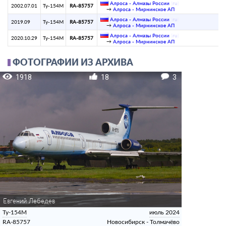
Алроса - Алмазы России
(
ru
)
2002.07.01
Ту-154М
RA-85757
→
Алроса - Мирнинское АП
Алроса - Алмазы России
(
ru
)
2019.09
Ту-154М
RA-85757
→
Алроса - Мирнинское АП
Алроса - Алмазы России
(
ru
)
2020.10.29
Ту-154М
RA-85757
→
Алроса - Мирнинское АП
ФОТОГРАФИИ ИЗ АРХИВА
1918
18
3
Евгений Лебедев
Ту-154М
июль 2024
RA-85757
Новосибирск - Толмачёво