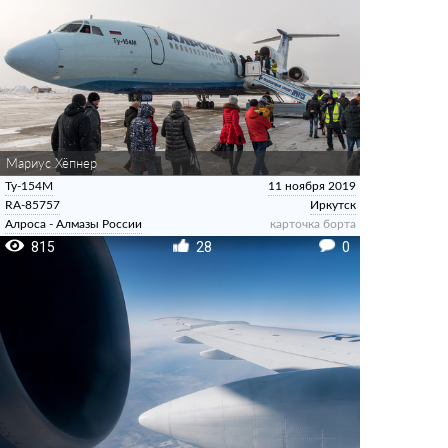
Мариус Хёпнер
Ту-154М
11 ноября 2019
RA-85757
Иркутск
Алроса - Алмазы России
карточка борта
815
28
0