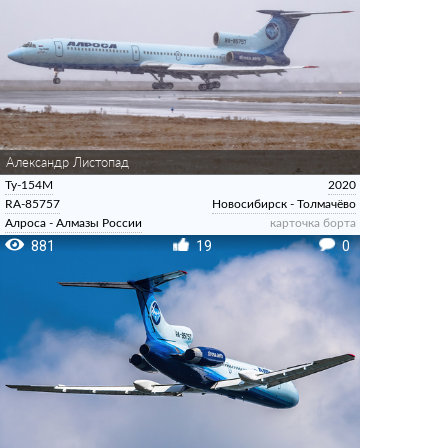
Александр Листопад
Ту-154М
2020
RA-85757
Новосибирск - Толмачёво
Алроса - Алмазы России
карточка борта
881
19
0