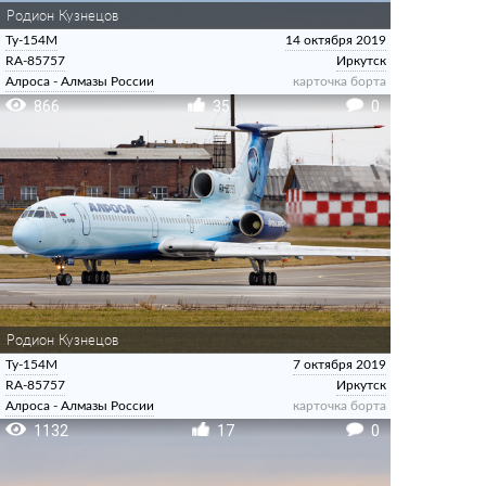
Родион Кузнецов
Ту-154М
14 октября 2019
RA-85757
Иркутск
Алроса - Алмазы России
карточка борта
866
35
0
Родион Кузнецов
Ту-154М
7 октября 2019
RA-85757
Иркутск
Алроса - Алмазы России
карточка борта
1132
17
0