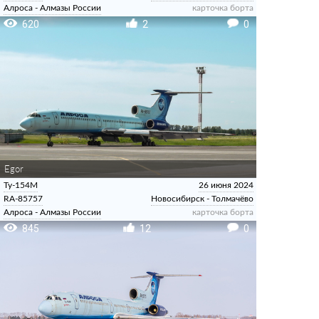
Алроса - Алмазы России
карточка борта
620
2
0
Egor
Ту-154М
26 июня 2024
RA-85757
Новосибирск - Толмачёво
Алроса - Алмазы России
карточка борта
845
12
0