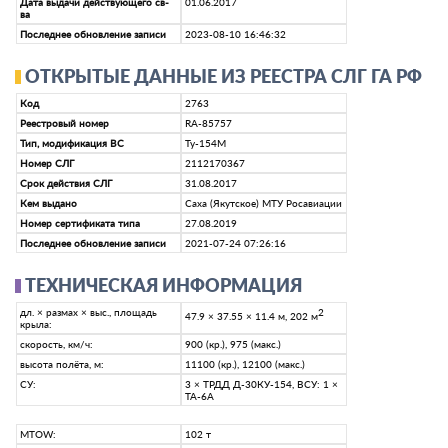
Дата выдачи действующего св-
01.06.2017
ва
Последнее обновление записи
2023-08-10 16:46:32
ОТКРЫТЫЕ ДАННЫЕ ИЗ РЕЕСТРА СЛГ ГА РФ
Код
2763
Реестровый номер
RA-85757
Тип, модификация ВС
Ту-154М
Номер СЛГ
2112170367
Срок действия СЛГ
31.08.2017
Кем выдано
Саха (Якутское) МТУ Росавиации
Номер сертификата типа
27.08.2019
Последнее обновление записи
2021-07-24 07:26:16
ТЕХНИЧЕСКАЯ ИНФОРМАЦИЯ
дл. × размах × выс., площадь
2
47.9 × 37.55 × 11.4 м, 202 м
крыла:
скорость, км/ч:
900 (кр.), 975 (макс.)
высота полёта, м:
11100 (кр.), 12100 (макс.)
СУ:
3 × ТРДД Д-30КУ-154, ВСУ: 1 ×
ТА-6А
MTOW:
102 т