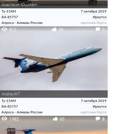
Анастасия Юшкевич
Ту-154М
7 октября 2019
RA-85757
Иркутск
Алроса - Алмазы России
карточка борта
812
34
0
AndreyIKT
Ту-154М
7 октября 2019
RA-85757
Иркутск
Алроса - Алмазы России
карточка борта
1982
65
8