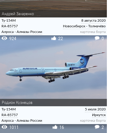
Андрей Захаренко
Ту-154М
8 августа 2020
RA-85757
Новосибирск - Толмачёво
Алроса - Алмазы России
карточка борта
924
22
0
Родион Кузнецов
Ту-154М
5 июля 2020
RA-85757
Иркутск
Алроса - Алмазы России
карточка борта
1011
16
2