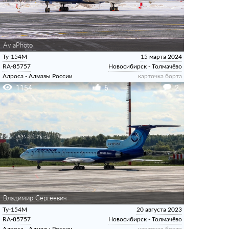
AviaPhoto
Ту-154М
15 марта 2024
RA-85757
Новосибирск - Толмачёво
Алроса - Алмазы России
карточка борта
1154
6
2
Владимир Сергеевич
Ту-154М
20 августа 2023
RA-85757
Новосибирск - Толмачёво
Алроса - Алмазы России
карточка борта