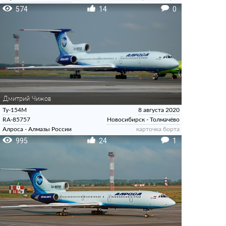
574
14
0
Дмитрий Чижов
Ту-154М
8 августа 2020
RA-85757
Новосибирск - Толмачёво
Алроса - Алмазы России
карточка борта
995
24
1