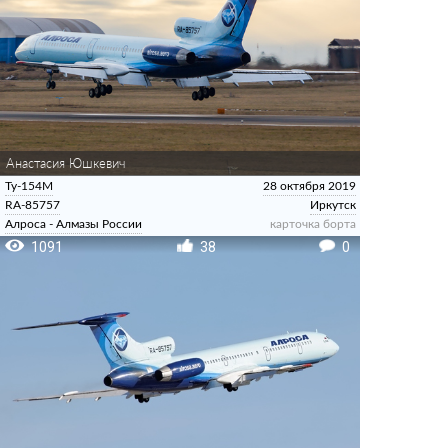
Анастасия Юшкевич
Ту-154М
28 октября 2019
RA-85757
Иркутск
Алроса - Алмазы России
карточка борта
1091
38
0