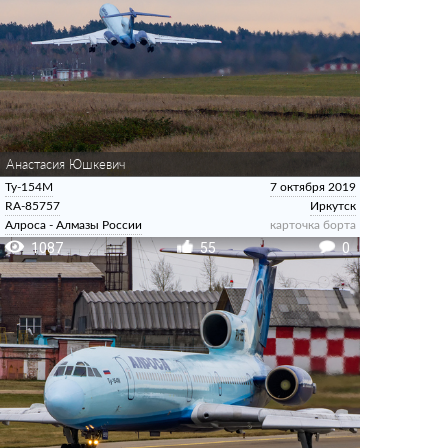
Анастасия Юшкевич
Ту-154М
7 октября 2019
RA-85757
Иркутск
Алроса - Алмазы России
карточка борта
1087
55
0