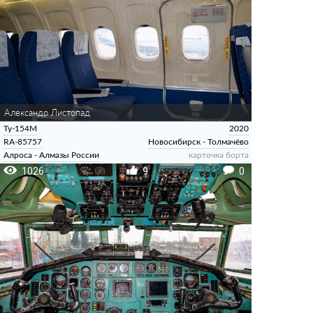
Александр Листопад
Ту-154М
2020
RA-85757
Новосибирск - Толмачёво
Алроса - Алмазы России
карточка борта
1026
9
0