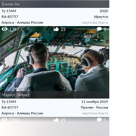
Ёнмин Ан
Ту-154М
2020
RA-85757
Иркутск
Алроса - Алмазы России
карточка борта
1767
23
0
Мариус Хёпнер
Ту-154М
11 ноября 2019
RA-85757
Прочее - Россия
Алроса - Алмазы России
карточка борта
2090
49
1