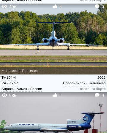
496
8
0
Александр Листопад
Ту-154М
2023
RA-85757
Новосибирск - Толмачёво
Алроса - Алмазы России
карточка борта
936
9
0