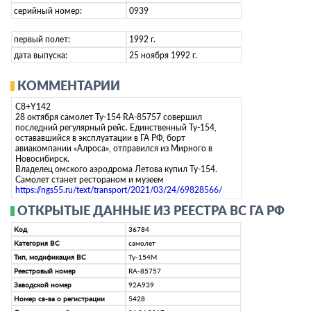
серийный номер:
0939
первый полет:
1992 г.
дата выпуска:
25 ноября 1992 г.
КОММЕНТАРИИ
C8+Y142
28 октября самолет Ту-154 RA-85757 совершил
последний регулярный рейс. Единственный Ту-154,
остававшийся в эксплуатации в ГА РФ, борт
авиакомпании «Алроса», отправился из Мирного в
Новосибирск.
Владелец омского аэродрома Летова купил Ту-154.
Самолет станет рестораном и музеем
https://ngs55.ru/text/transport/2021/03/24/69828566/
ОТКРЫТЫЕ ДАННЫЕ ИЗ РЕЕСТРА ВС ГА РФ
Код
36784
Категория ВС
самолет
Тип, модификация ВС
Ту-154М
Реестровый номер
RA-85757
Заводской номер
92А939
Номер св-ва о регистрации
5428