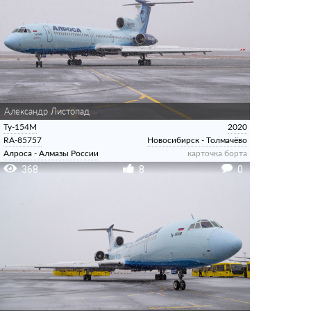
Александр Листопад
Ту-154М
2020
RA-85757
Новосибирск - Толмачёво
Алроса - Алмазы России
карточка борта
368
8
0