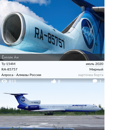
Ёнмин Ан
Ту-154М
июль 2020
RA-85757
Мирный
Алроса - Алмазы России
карточка борта
813
8
1