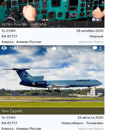
Артём Кужлев - AviMedia
Ту-154М
28 октября 2020
RA-85757
Мирный
Алроса - Алмазы России
карточка борта
1947
21
3
Ким Сергей
Ту-154М
26 августа 2020
RA-85757
Новосибирск - Толмачёво
Алроса - Алмазы России
карточка борта