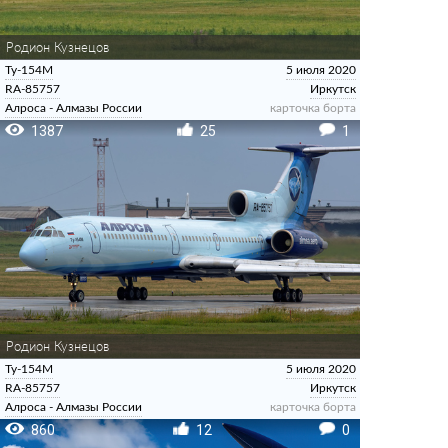
Родион Кузнецов
Ту-154М
5 июля 2020
RA-85757
Иркутск
Алроса - Алмазы России
карточка борта
1387
25
1
Родион Кузнецов
Ту-154М
5 июля 2020
RA-85757
Иркутск
Алроса - Алмазы России
карточка борта
860
12
0