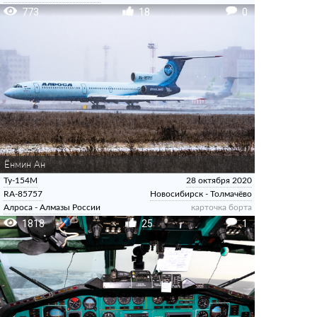
773
18
0
Ёнмин Ан
Ту-154М
28 октября 2020
RA-85757
Новосибирск - Толмачёво
Алроса - Алмазы России
карточка борта
1818
25
1