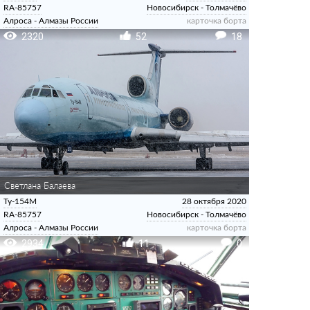
RA-85757
Новосибирск - Толмачёво
Алроса - Алмазы России
карточка борта
2320
52
18
Светлана Балаева
Ту-154М
28 октября 2020
RA-85757
Новосибирск - Толмачёво
Алроса - Алмазы России
карточка борта
2934
11
0