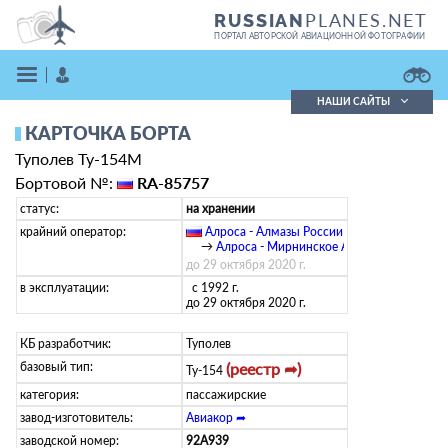
PLANES.NET
RUSSIAN
ПОРТАЛ АВТОРСКОЙ АВИАЦИОННОЙ ФОТОГРАФИИ
НАШИ САЙТЫ
КАРТОЧКА БОРТА
Поиск фотографий
Туполев Ту-154М
Поиск в реестре
Кратко
Подробно
Бортовой №:
RA-85757
ВОЙТИ
статус:
на хранении
крайний оператор:
Алроса - Алмазы России
(
ru
)
→
Алроса - Мирнинское АП
до 29 октября 2020 г.
в эксплуатации:
с 1992 г.
до 29 октября 2020 г.
КБ разработчик:
Туполев
базовый тип:
(реестр ➦)
ЗАРЕГИСТРИРОВАТЬСЯ
Ту-154
категория:
пассажирские
завод-изготовитель:
Авиакор ➦
заводской номер:
92A939