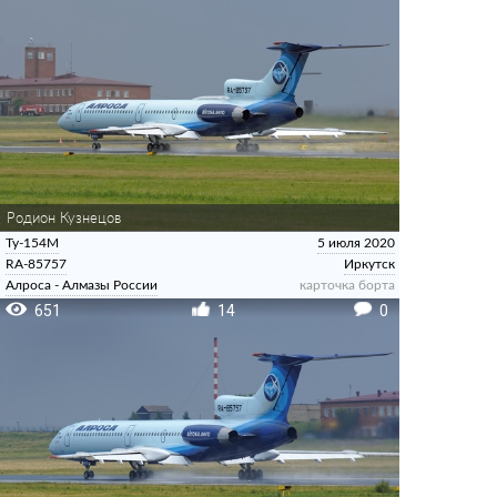
Родион Кузнецов
Ту-154М
5 июля 2020
RA-85757
Иркутск
Алроса - Алмазы России
карточка борта
651
14
0