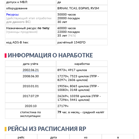
допуск к МВЛ:
да
оборудование
BRNAV, TCAS, EGPWS, RVSM
Ресурсы
:
50000 часов
(действующий этап отработки
20000 посадок
для данного ВС
)
30 лет
Назначенный ресурс
по типу
:
60000 часов
(границы продления)
22000 посадок
35 лет
(96%)
код ADS-B hex:
расчётный 154EFD
ИНФОРМАЦИЯ О НАРАБОТКЕ
дата учёта
наработка
2002.06.21
8973ч, 4917 циклов
2008.06.30
17270ч, 7523 циклов (ППР -
8297ч, 2606 циклов)
2010.01.01
19056ч, 8065 циклов (ППР -
10083ч, 3148 циклов)
2017.07.29
26269ч, 10358 циклов (ППР -
17296ч, 5441 циклов)
2020.10
27179ч
статистика по
79
час. в месяц - средний налёт
эксплуатации:
РЕЙСЫ ИЗ РАСПИСАНИЯ RP
рейс
дата
из
в