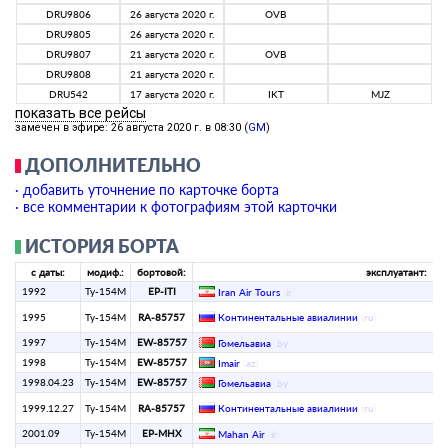
DRU9806
26 августа 2020 г.
OVB
DRU9805
26 августа 2020 г.
DRU9807
21 августа 2020 г.
OVB
DRU9808
21 августа 2020 г.
DRU542
17 августа 2020 г.
IKT
MJZ
показать все рейсы
замечен в эфире: 26 августа 2020 г. в 08:30 (
GM
)
ДОПОЛНИТЕЛЬНО
· добавить уточнение по карточке борта
· все комментарии к фотографиям этой карточки
ИСТОРИЯ БОРТА
с даты:
модиф.:
бортовой:
эксплуатант:
1992
Ту-154М
EP-ITI
Iran Air Tours
(
ir
)
1995
Ту-154М
RA-85757
Континентальные авиалинии
(
ru
)
1997
Ту-154М
EW-85757
Гомельавиа
(
by
)
1998
Ту-154М
EW-85757
Imair
(
az
)
1998.04.23
Ту-154М
EW-85757
Гомельавиа
(
by
)
1999.12.27
Ту-154М
RA-85757
Континентальные авиалинии
(
ru
)
2001.09
Ту-154М
EP-MHX
Mahan Air
(
ir
)