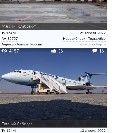
Максим Гольбрайхт
Ту-154М
21 апреля 2022
RA-85757
Новосибирск - Толмачёво
Алроса - Алмазы России
карточка борта
4157
36
16
Евгений Лебедев
Ту-154М
13 апреля 2022