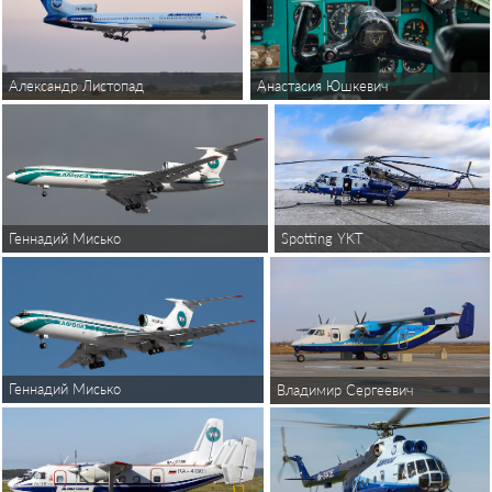
Александр Листопад
Анастасия Юшкевич
Spotting YKT
Геннадий Мисько
Геннадий Мисько
Владимир Сергеевич