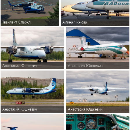
Твайлайт Спаркл
Алина Чижова
Анастасия Юшкевич
Анастасия Юшкевич
Анастасия Юшкевич
Анастасия Юшкевич