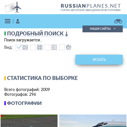
PLANES.NET
RUSSIAN
ПОРТАЛ АВТОРСКОЙ АВИАЦИОННОЙ ФОТОГРАФИИ
НАШИ САЙТЫ
ПОДРОБНЫЙ ПОИСК ↓
Поиск фотографий
Поиск загружается...
Поиск в реестре
Вид:
Кратко
Подробно
ВОЙТИ
ИСКАТЬ
СТАТИСТИКА ПО ВЫБОРКЕ
Всего фотографий: 2009
Фотографов: 296
ФОТОГРАФИИ
ЗАРЕГИСТРИРОВАТЬСЯ