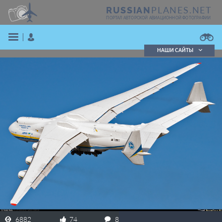
PLANES.NET
RUSSIAN
ПОРТАЛ АВТОРСКОЙ АВИАЦИОННОЙ ФОТОГРАФИИ
НАШИ САЙТЫ
Поиск фотографий
Поиск в реестре
Кратко
Подробно
ВОЙТИ
ЗАРЕГИСТРИРОВАТЬСЯ
6882
74
8