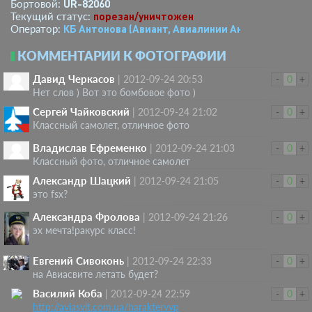
UR-82060
Бортовой:
порезан/уничтожен
Текущий статус:
КБ Антонова (Авиант, Авиалинии Антонова)
Оператор:
КОММЕНТАРИИ К ФОТОГРАФИИ
Давид Черкасов
|
2012-09-24 20:53
-
0
+
Нет слов ) Вот это бомбовое фото )
Сергей Чайковский
|
2012-09-24 21:02
-
0
+
Классный самолет, отличное фото
Владислав Ефремeнкo
|
2012-09-24 21:03
-
0
+
Классный фото, отличное самолет
Александр Шацкий
|
2012-09-24 21:05
-
0
+
это fsx?
Александра Фролова
|
2012-09-24 21:26
-
0
+
эх мечта!ракурс класс!
Евгений Сивоконь
|
2012-09-24 22:33
-
0
+
на Авиасвите летать будет?
Василий Коба
|
2012-09-24 22:59
-
0
+
http://aviasvit.com.ua/haraktervvp