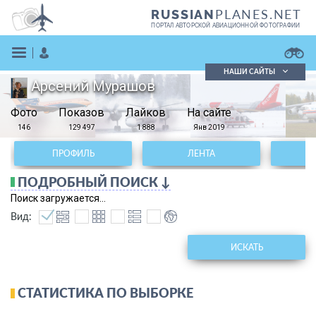
PLANES.NET
RUSSIAN
ПОРТАЛ АВТОРСКОЙ АВИАЦИОННОЙ ФОТОГРАФИИ
НАШИ САЙТЫ
Арсений Мурашов
Поиск фотографий
Фото
Показов
Поиск в реестре
Лайков
На сайте
Кратко
Подробно
146
129 497
1 888
Янв 2019
ВОЙТИ
ПРОФИЛЬ
ЛЕНТА
ПОДРОБНЫЙ ПОИСК ↓
Поиск загружается...
Вид:
ИСКАТЬ
ЗАРЕГИСТРИРОВАТЬСЯ
СТАТИСТИКА ПО ВЫБОРКЕ