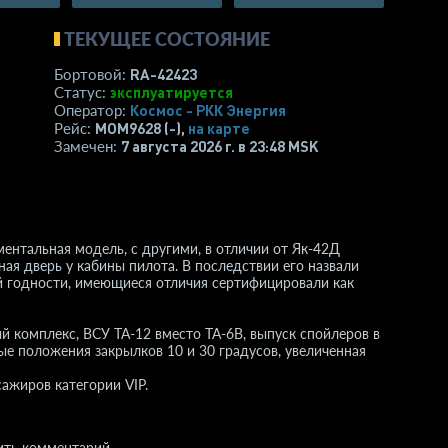
ТЕКУЩЕЕ СОСТОЯНИЕ
RA-42423
Бортовой:
эксплуатируется
Статус:
Космос - РКК Энергия
Оператор:
MOM9628 (-),
на карте
Рейс:
7 августа 2026 г. в 23:48 MSK
Замечен:
ентальная модель, с другими, в отличии от Як-42Д
ная дверь у кабины пилота. В последствии его назвали
й годности, имеющиеся отличия сертифицировали как
комплекс, ВСУ ТА-12 вместо ТА-6В, выпуск спойлеров в
е положения закрылков 10 и 30 градусов, увеличенная
ажиров категории VIP.
ить комментарий.