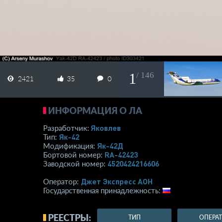
1
/ 146
2421
35
0
ИНФОРМАЦИЯ О ЛА
Яковлев
Разработчик:
Як-42
Тип:
Як-42Д
Модификация:
RA-42423
Бортовой номер:
4520424216606
Заводской номер:
Джет Экспресс АОН
Оператор:
Государственная принадлежность:
РЕЕСТРЫ:
ТИП
ОПЕРА