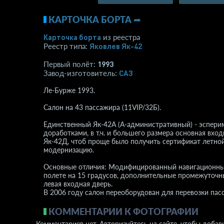
КАРТОЧКА БОРТА ➦
Карточка борта
из реестра
Яковлев Як-42
Реестр типа:
1993
Первый полёт:
САЗ
Завод-изготовитель:
Ле-Бурже 1993.
Салон на 43 пассажира (11VIP/32Б).
Единственный Як-42А (А-административный) - эсперим
доработками, в т.ч. и большего размера основная вход
Як-42Д, чтоб проще было получить сертификат летно
модернизацию.
Основные отличия: Модифицированный навигационный 
полете на 15 градусов, дополнительные промежуточны
левая входная дверь.
В 2006 году салон переоборудован для перевозки пасс
КОММЕНТАРИИ К ФОТОГРАФИИ
Комментариев нет. Авторизуйтесь на сайте, чтобы добав