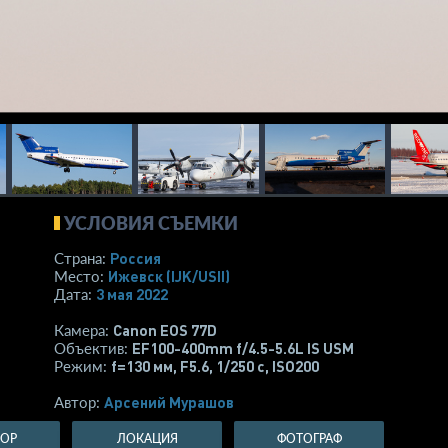
УСЛОВИЯ СЪЕМКИ
Россия
Страна:
Ижевск
(IJK/USII)
Место:
3 мая 2022
Дата:
Canon EOS 77D
Камера:
EF100-400mm f/4.5-5.6L IS USM
Объектив:
f=130 мм
,
F5.6
,
1/250 с
,
ISO200
Режим:
Арсений Мурашов
Автор:
ТОР
ЛОКАЦИЯ
ФОТОГРАФ