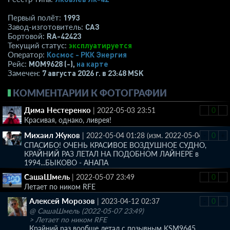
1993
Первый полёт:
САЗ
Завод-изготовитель:
RA-42423
Бортовой:
эксплуатируется
Текущий статус:
Космос - РКК Энергия
Оператор:
MOM9628 (-),
на карте
Рейс:
7 августа 2026 г. в 23:48 MSK
Замечен:
КОММЕНТАРИИ К ФОТОГРАФИИ
Дима Нестеренко
|
2022-05-03 23:51
-
0
+
Красивая, однако, ливрея!
Михаил Жуков
|
2022-05-04 01:28
(изм. 2022-05-04)
-
0
+
СПАСИБО! ОЧЕНЬ КРАСИВОЕ ВОЗДУШНОЕ СУДНО,
КРАЙНИЙ РАЗ ЛЕТАЛ НА ПОДОБНОМ ЛАЙНЕРЕ в
1994...БЫКОВО - АНАПА
СашаШмель
|
2022-05-07 23:49
-
0
+
Летает по ником RFE
Алексей Морозов
|
2023-04-12 02:37
-
0
+
@ СашаШмель (2022-05-07 23:49)
> Летает по ником RFE
Крайний раз вообще летал с позывным KSM9645