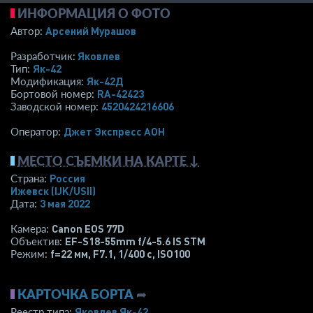
ИНФОРМАЦИЯ О ФОТО
Арсений Мурашов
Автор:
Яковлев
Разработчик:
Як-42
Тип:
Як-42Д
Модификация:
RA-42423
Бортовой номер:
4520424216606
Заводской номер:
Джет Экспресс АОН
Оператор:
МЕСТО СЪЕМКИ НА КАРТЕ ↓
Россия
Страна:
Ижевск
(IJK/USII)
3 мая 2022
Дата:
Canon EOS 77D
Камера:
EF-S18-55mm f/4-5.6 IS STM
Объектив:
f=22 мм
,
F7.1
,
1/400 с
,
ISO100
Режим:
КАРТОЧКА БОРТА
➦
Яковлев Як-42
Реестр типа: