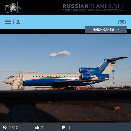
PLANES.NET
RUSSIAN
ПОРТАЛ АВТОРСКОЙ АВИАЦИОННОЙ ФОТОГРАФИИ
НАШИ САЙТЫ
Поиск фотографий
Поиск в реестре
Кратко
Подробно
ВОЙТИ
ЗАРЕГИСТРИРОВАТЬСЯ
2610
22
4