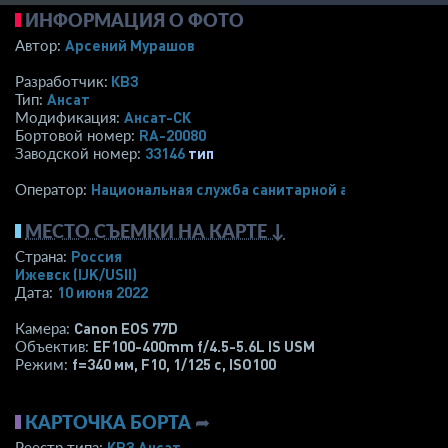
ИНФОРМАЦИЯ О ФОТО
Арсений Мурашов
Автор:
КВЗ
Разработчик:
Ансат
Тип:
Ансат-СК
Модификация:
RA-20080
Бортовой номер:
33146
тип
Заводской номер:
Национальная служба санитарной авиации
Оператор:
МЕСТО СЪЕМКИ НА КАРТЕ ↓
Россия
Страна:
Ижевск
(IJK/USII)
10 июня 2022
Дата:
Canon EOS 77D
Камера:
EF100-400mm f/4.5-5.6L IS USM
Объектив:
f=340 мм
,
F10
,
1/125 с
,
ISO100
Режим:
КАРТОЧКА БОРТА
➦
КВЗ Ансат
Реестр типа: