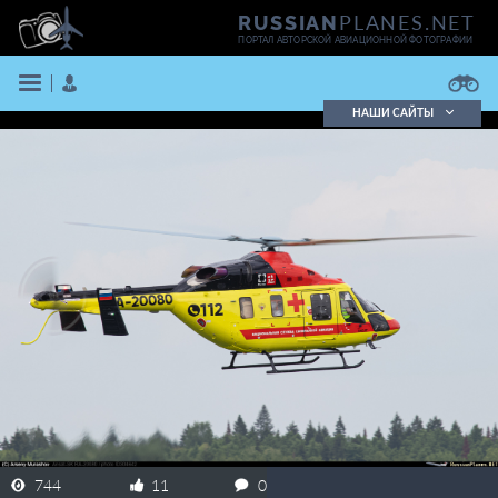
PLANES.NET
RUSSIAN
ПОРТАЛ АВТОРСКОЙ АВИАЦИОННОЙ ФОТОГРАФИИ
НАШИ САЙТЫ
Поиск фотографий
Поиск в реестре
Кратко
Подробно
ВОЙТИ
ЗАРЕГИСТРИРОВАТЬСЯ
744
11
0